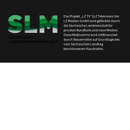
Das Projekt „LZ TV“ (LZ Television) der
LZ Medien GmbH wird gefördert durch
die Sächsische Landesanstalt für
privaten Rundfunk und neue Medien.
Diese Maßnahme wird mitfinanziert
durch Steuermittel auf Grundlage des
vom Sächsischen Landtag
beschlossenen Haushaltes.