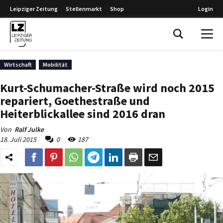
Leipziger Zeitung
Stellenmarkt
Shop
Login
Leipziger Zeitung
Wirtschaft
Mobilität
Kurt-Schumacher-Straße wird noch 2015
repariert, Goethestraße und
Heiterblickallee sind 2016 dran
Von
Ralf Julke
18. Juli 2015
0
187