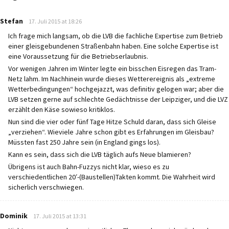
says:
Stefan
17. Juli 2015 at 18:26
Ich frage mich langsam, ob die LVB die fachliche Expertise zum Betrieb
einer gleisgebundenen Straßenbahn haben. Eine solche Expertise ist
eine Voraussetzung für die Betriebserlaubnis.
Vor wenigen Jahren im Winter legte ein bisschen Eisregen das Tram-
Netz lahm. Im Nachhinein wurde dieses Wetterereignis als „extreme
Wetterbedingungen“ hochgejazzt, was definitiv gelogen war; aber die
LVB setzen gerne auf schlechte Gedächtnisse der Leipziger, und die LVZ
erzählt den Käse sowieso kritiklos.
Nun sind die vier oder fünf Tage Hitze Schuld daran, dass sich Gleise
„verziehen“. Wieviele Jahre schon gibt es Erfahrungen im Gleisbau?
Müssten fast 250 Jahre sein (in England gings los).
Kann es sein, dass sich die LVB täglich aufs Neue blamieren?
Übrigens ist auch Bahn-Fuzzys nicht klar, wieso es zu
verschiedentlichen 20′-(Baustellen)Takten kommt. Die Wahrheit wird
sicherlich verschwiegen.
says:
Dominik
17. Juli 2015 at 13:31