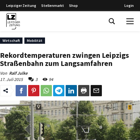
Leipziger Zeitung
Stellenmarkt
Shop
Login
Leipziger Zeitung
Wirtschaft
Mobilität
Rekordtemperaturen zwingen Leipzigs
Straßenbahn zum Langsamfahren
Von
Ralf Julke
17. Juli 2015
3
94