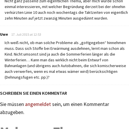
Nicht ganz passend zum eigentlichen Thema, aber mich würde schon
einmal interessieren, mit welcher Begründung derzeit bei der ohnehin
verkürzten Linie 10 auch noch wochentags die Taktzeiten von eigentlich
zehn Minuten auf jetzt zwanzig Minuten ausgedünnt wurden.
says:
Uwe
17. Juli 2015 at 12:53
Ich weiß nicht, ob man solche Probleme als „gottgegeben“ hinnehmen
muss. Dass sich Stoffe bei Erwärmung ausdehnen, lernt man schon als
Kind. Nicht umsonst sind ja auch die Sommerferien länger als die
Winterferien… Kann man das wirklich nicht beim Entwurf von
Bahnanlagen (und übrigens auch Autobahnen, die sich komischerweise
auch verwerfen, wenn es mal etwas wämer wird) berücksichtigen
(Dehnungsfugen etc. pp.)?
SCHREIBEN SIE EINEN KOMMENTAR
Sie müssen
angemeldet
sein, um einen Kommentar
abzugeben.