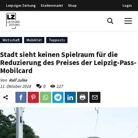
Leipziger Zeitung
Stellenmarkt
Shop
Login
Leipziger Zeitung
Wirtschaft
Mobilität
Topposts
Stadt sieht keinen Spielraum für die
Reduzierung des Preises der Leipzig-Pass-
Mobilcard
Von
Ralf Julke
11. Oktober 2018
0
127