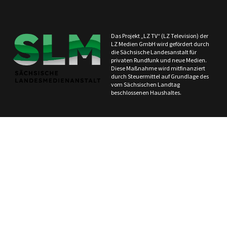
Das Projekt „LZ TV“ (LZ Television) der
LZ Medien GmbH wird gefördert durch
die Sächsische Landesanstalt für
privaten Rundfunk und neue Medien.
Diese Maßnahme wird mitfinanziert
durch Steuermittel auf Grundlage des
vom Sächsischen Landtag
beschlossenen Haushaltes.