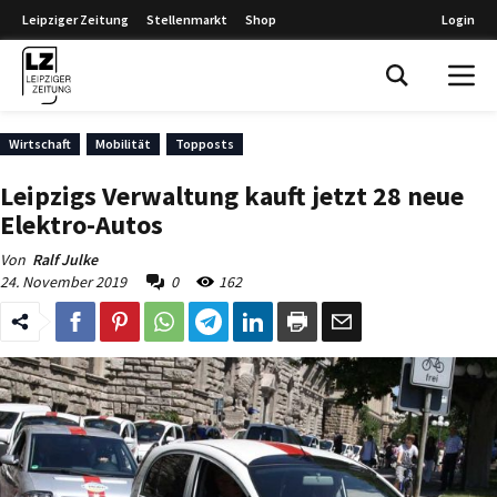
Leipziger Zeitung
Stellenmarkt
Shop
Login
Leipziger Zeitung
Wirtschaft
Mobilität
Topposts
Leipzigs Verwaltung kauft jetzt 28 neue
Elektro-Autos
Von
Ralf Julke
24. November 2019
0
162