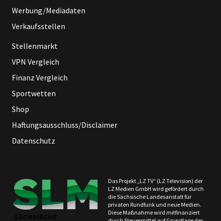
Werbung/Mediadaten
Verkaufsstellen
Stellenmarkt
VPN Vergleich
Finanz Vergleich
Sportwetten
Shop
Haftungsausschluss/Disclaimer
Datenschutz
Das Projekt „LZ TV“ (LZ Television) der
LZ Medien GmbH wird gefördert durch
die Sächsische Landesanstalt für
privaten Rundfunk und neue Medien.
Diese Maßnahme wird mitfinanziert
durch Steuermittel auf Grundlage des