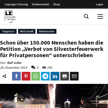
Leipziger Zeitung
Stellenmarkt
Shop
Login
Leipziger Zeitung
Topposts
Wirtschaft
Verbraucher
Schon über 150.000 Menschen haben die
Petition „Verbot von Silvesterfeuerwerk
für Privatpersonen“ unterschrieben
Von
Ralf Julke
28. Dezember 2019
0
290