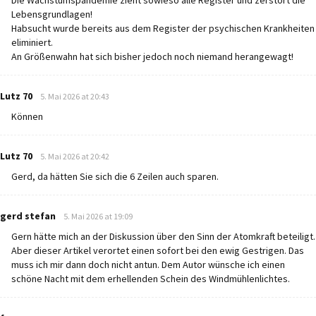
Die Wachstumspandemie zieht sowieso alle Register und zerstört die
Lebensgrundlagen!
Habsucht wurde bereits aus dem Register der psychischen Krankheiten
eliminiert.
An Größenwahn hat sich bisher jedoch noch niemand herangewagt!
says:
Lutz 70
5. Mai 2026 at 20:43
Können
says:
Lutz 70
5. Mai 2026 at 20:42
Gerd, da hätten Sie sich die 6 Zeilen auch sparen.
says:
gerd stefan
5. Mai 2026 at 19:09
Gern hätte mich an der Diskussion über den Sinn der Atomkraft beteiligt.
Aber dieser Artikel verortet einen sofort bei den ewig Gestrigen. Das
muss ich mir dann doch nicht antun. Dem Autor wünsche ich einen
schöne Nacht mit dem erhellenden Schein des Windmühlenlichtes.
says: