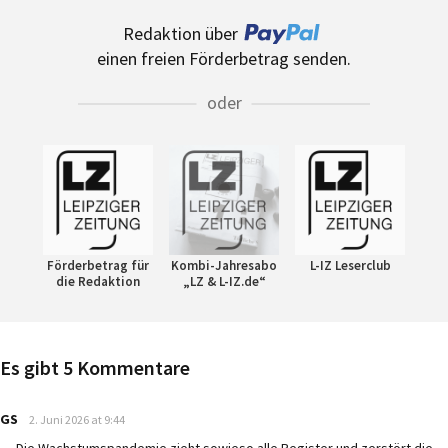
Redaktion über
einen freien Förderbetrag senden.
oder
Förderbetrag für
Kombi-Jahresabo
L-IZ Leserclub
die Redaktion
„LZ & L-IZ.de“
Es gibt 5 Kommentare
says:
GS
2. Juni 2026 at 9:44