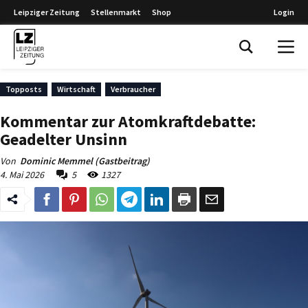
Leipziger Zeitung
Stellenmarkt
Shop
Login
Leipziger Zeitung
Topposts
Wirtschaft
Verbraucher
Kommentar zur Atomkraftdebatte:
Geadelter Unsinn
Von
Dominic Memmel (Gastbeitrag)
4. Mai 2026
5
1327