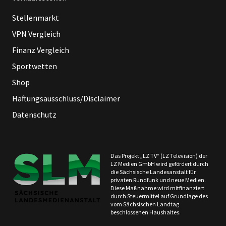
Stellenmarkt
VPN Vergleich
Finanz Vergleich
Sportwetten
Shop
Haftungsausschluss/Disclaimer
Datenschutz
Das Projekt „LZ TV“ (LZ Television) der
LZ Medien GmbH wird gefördert durch
die Sächsische Landesanstalt für
privaten Rundfunk und neue Medien.
Diese Maßnahme wird mitfinanziert
durch Steuermittel auf Grundlage des
vom Sächsischen Landtag
beschlossenen Haushaltes.