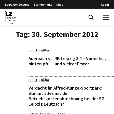
Leipziger Zeitung
Stellenmarkt
Shop
Login
Leipziger Zeitung
Tag:
30. September 2012
·
Sport
Fußball
Auerbach vs. RB Leipzig 3:4 – Vorne hui,
hinten pfui – und weiter Erster
·
Sport
Fußball
Verdacht im Alfred-Kunze-Sportpark:
Stimmt alles mit der
Betriebskostenabrechnung bei der SG
Leipzig Leutzsch?