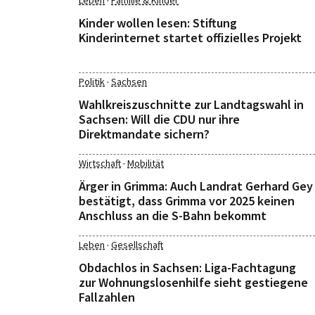
·
Leben
Familie & Kinder
Kinder wollen lesen: Stiftung
Kinderinternet startet offizielles Projekt
·
Politik
Sachsen
Wahlkreiszuschnitte zur Landtagswahl in
Sachsen: Will die CDU nur ihre
Direktmandate sichern?
·
Wirtschaft
Mobilität
Ärger in Grimma: Auch Landrat Gerhard Gey
bestätigt, dass Grimma vor 2025 keinen
Anschluss an die S-Bahn bekommt
·
Leben
Gesellschaft
Obdachlos in Sachsen: Liga-Fachtagung
zur Wohnungslosenhilfe sieht gestiegene
Fallzahlen