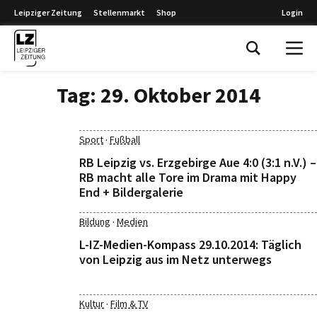
Leipziger Zeitung
Stellenmarkt
Shop
Login
Leipziger Zeitung
Tag:
29. Oktober 2014
·
Sport
Fußball
RB Leipzig vs. Erzgebirge Aue 4:0 (3:1 n.V.) –
RB macht alle Tore im Drama mit Happy
End + Bildergalerie
·
Bildung
Medien
L-IZ-Medien-Kompass 29.10.2014: Täglich
von Leipzig aus im Netz unterwegs
·
Kultur
Film & TV