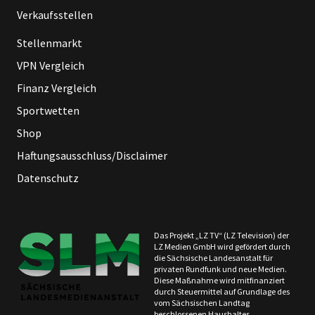
Verkaufsstellen
Stellenmarkt
VPN Vergleich
Finanz Vergleich
Sportwetten
Shop
Haftungsausschluss/Disclaimer
Datenschutz
Das Projekt „LZ TV“ (LZ Television) der
LZ Medien GmbH wird gefördert durch
die Sächsische Landesanstalt für
privaten Rundfunk und neue Medien.
Diese Maßnahme wird mitfinanziert
durch Steuermittel auf Grundlage des
vom Sächsischen Landtag
beschlossenen Haushaltes.