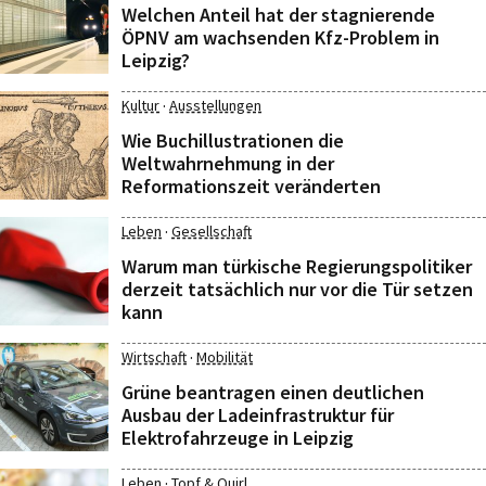
Welchen Anteil hat der stagnierende
ÖPNV am wachsenden Kfz-Problem in
Leipzig?
·
Kultur
Ausstellungen
Wie Buchillustrationen die
Weltwahrnehmung in der
Reformationszeit veränderten
·
Leben
Gesellschaft
Warum man türkische Regierungspolitiker
derzeit tatsächlich nur vor die Tür setzen
kann
·
Wirtschaft
Mobilität
Grüne beantragen einen deutlichen
Ausbau der Ladeinfrastruktur für
Elektrofahrzeuge in Leipzig
·
Leben
Topf & Quirl