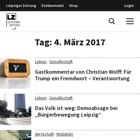
Leipziger Zeitung
Stellenmarkt
Shop
Login
Leipziger Zeitung
Tag:
4. März 2017
·
Leben
Gesellschaft
Gastkommentar von Christian Wolff: Für
Trump ein Fremdwort – Verantwortung
·
Leben
Gesellschaft
Das Volk ist weg: Demoabsage bei
„Bürgerbewegung Leipzig“
·
Wirtschaft
Mobilität