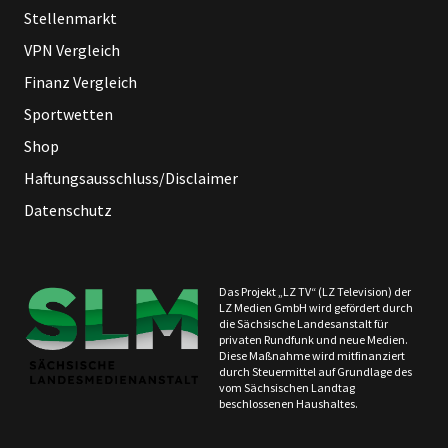
Stellenmarkt
VPN Vergleich
Finanz Vergleich
Sportwetten
Shop
Haftungsausschluss/Disclaimer
Datenschutz
Das Projekt „LZ TV“ (LZ Television) der
LZ Medien GmbH wird gefördert durch
die Sächsische Landesanstalt für
privaten Rundfunk und neue Medien.
Diese Maßnahme wird mitfinanziert
durch Steuermittel auf Grundlage des
vom Sächsischen Landtag
beschlossenen Haushaltes.