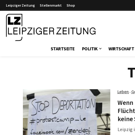
Leipziger Zeitung
Stellenmarkt
Shop
Leipziger Zeitung
STARTSEITE
POLITIK
WIRTSCHAFT
T
Leben
G
·
Wenn L
Flücht
keine 
Leipzig 