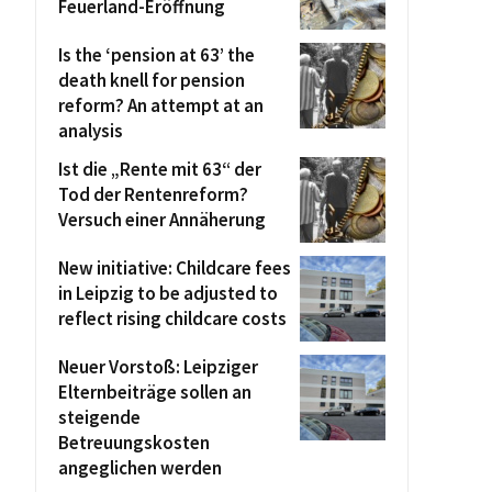
Feuerland-Eröffnung
Is the ‘pension at 63’ the
death knell for pension
reform? An attempt at an
analysis
Ist die „Rente mit 63“ der
Tod der Rentenreform?
Versuch einer Annäherung
New initiative: Childcare fees
in Leipzig to be adjusted to
reflect rising childcare costs
Neuer Vorstoß: Leipziger
Elternbeiträge sollen an
steigende
Betreuungskosten
angeglichen werden