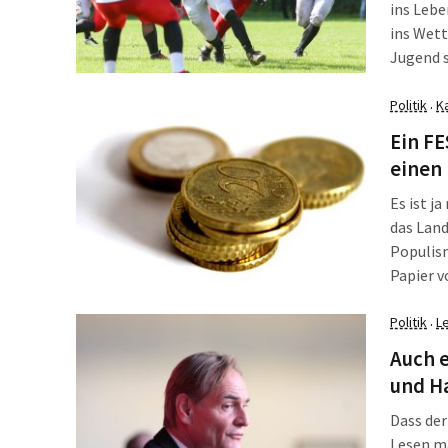
ins Lebe
ins Wett
Jugend s
Hawks-Mä
Folge st
Politik
K
·
Halle un
Ein FE
einen
Es ist j
das Land
Populism
Papier v
kommen,
Rechtspo
Politik
L
·
daran. Ab
Auch e
und H
Dass de
Lesen ma