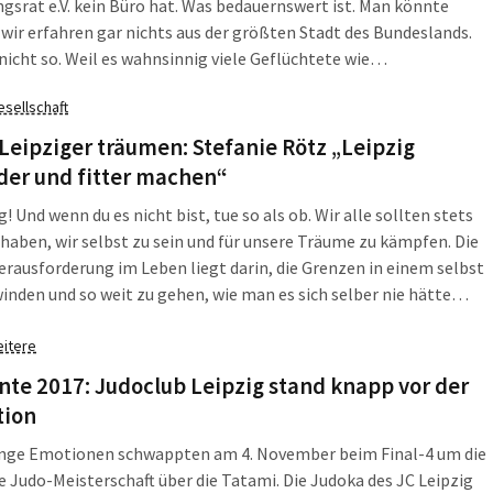
ngsrat e.V. kein Büro hat. Was bedauernswert ist. Man könnte
wir erfahren gar nichts aus der größten Stadt des Bundeslands.
 nicht so. Weil es wahnsinnig viele Geflüchtete wie
tzer*innen gibt, die aktiv sind, beraten und protestieren. Luan
esellschaft
und seine Mitschüler*innen haben in diesem Jahr mit einer
 für Luans Bleiberecht gesorgt. Die
eipziger träumen: Stefanie Rötz „Leipzig
tetenselbstorganisation Zendegi und das Aktionsnetzwerk
der und fitter machen“
 LEJ haben im Juni und Oktober gegen Abschiebungen
g! Und wenn du es nicht bist, tue so als ob. Wir alle sollten stets
ert.
haben, wir selbst zu sein und für unsere Träume zu kämpfen. Die
rausforderung im Leben liegt darin, die Grenzen in einem selbst
inden und so weit zu gehen, wie man es sich selber nie hätte
n können! Es ändert sich nichts, bis man sich selbst ändert. Und
h ändert sich alles.
itere
te 2017: Judoclub Leipzig stand knapp vor der
tion
nge Emotionen schwappten am 4. November beim Final-4 um die
 Judo-Meisterschaft über die Tatami. Die Judoka des JC Leipzig