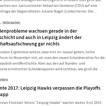
worten von Justizminister Sebastian Gemkow (CDU) auf eine
nfrage der Abgeordneten Juliane Nagel (Linke) hervor. Die
sten der mittlerweile 216 Verfahren sind noch nicht
lossen.
t
Verbraucher
·
denprobleme wachsen gerade in der
schicht und auch in Leipzig ändert der
chaftsaufschwung gar nichts
onalen Ergebnisse wird es zwar erst im Januar geben, teilte
form im November mit, als man den neuen Schuldneratlas für die
publik veröffentlichte. Aber aus den auf Bundes- und
ene ermittelten Schuldenquoten wird sichtbar, wie groß die
 der Bürger sind, ihr Leben zu finanzieren. Mit einer
itere
ldung durch zu viel Konsum hat das meistens wenig zu tun. Und
n die Regionalergebnisse noch ausstehen, wird sichtbar: Wirklich
e 2017: Leipzig Hawks verpassen die Playoffs
t hat sich die Lage 2017 auch in Leipzig nicht.
napp
ican Football-Verein "Leipzig Hawks" wächst weiter. Erst 2015