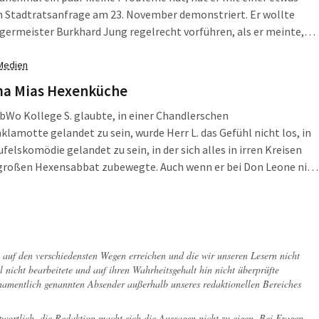
n Stadtratsanfrage am 23. November demonstriert. Er wollte
ermeister Burkhard Jung regelrecht vorführen, als er meinte,
einem Urteil des Bundesverwaltungsgerichts eine Verletzung
eutralitätspflicht unterstellen zu können – weil der OBM immer
Medien
Gegenproteste gegen LEGIDA unterstützt hat.
 Mias Hexenküche
ub
Wo Kollege S. glaubte, in einer Chandlerschen
lamotte gelandet zu sein, wurde Herr L. das Gefühl nicht los, in
ufelskomödie gelandet zu sein, in der sich alles in irren Kreisen
 großen Hexensabbat zubewegte. Auch wenn er bei Don Leone nie
 wusste, welche Rolle der spielte – die des Magiers oder die des
fften Wohnungsverwalters. Aber was war dann Mamma Mias
che?
ch auf den verschiedensten Wegen erreichen und die wir unseren Lesern nicht
l nicht bearbeitete und auf ihren Wahrheitsgehalt hin nicht überprüfte
 namentlich genannten Absender außerhalb unseres redaktionellen Bereiches
twortlich, die Redaktion macht sich die Aussagen nicht zu eigen. Bei Fragen