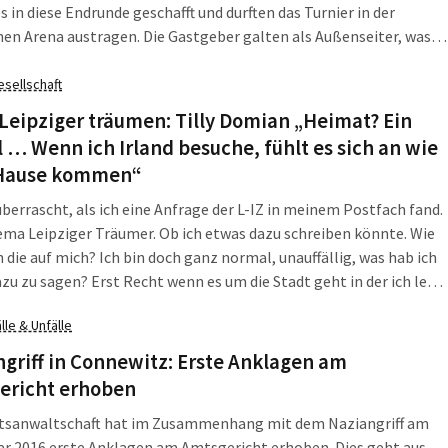
s in diese Endrunde geschafft und durften das Turnier in der
en Arena austragen. Die Gastgeber galten als Außenseiter, was
r mit großem Kampfgeist wettmachten. Nur hauchdünn
ie das Finale, holten gegen Esslingen ein 7:7 und wurden nur
esellschaft
e schlechtere Unterwertung (58:64) gestoppt.
eipziger träumen: Tilly Domian „Heimat? Ein
 … Wenn ich Irland besuche, fühlt es sich an wie
Hause kommen“
überrascht, als ich eine Anfrage der L-IZ in meinem Postfach fand.
ma Leipziger Träumer. Ob ich etwas dazu schreiben könnte. Wie
ie auf mich? Ich bin doch ganz normal, unauffällig, was hab ich
zu zu sagen? Erst Recht wenn es um die Stadt geht in der ich lebe.
n sehr gern und schon seit ich auf der Welt bin. Habe bislang
lle & Unfälle
t einmal damit geliebäugelt hier wegzuziehen. Obwohl … ich tu
e wieder.
griff in Connewitz: Erste Anklagen am
ericht erhoben
atsanwaltschaft hat im Zusammenhang mit dem Naziangriff am
ar 2016 erste Anklagen am Amtsgericht erhoben. Dies geht aus