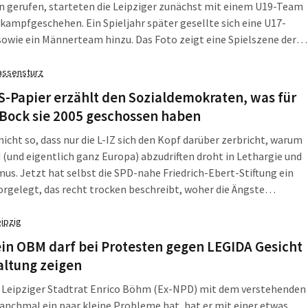
n gerufen, starteten die Leipziger zunächst mit einem U19-Team
kampfgeschehen. Ein Spieljahr später gesellte sich eine U17-
owie ein Männerteam hinzu. Das Foto zeigt eine Spielszene der
nner gegen die Halle-Falken (13.08.2017). Nach sechs Siegen in
euerte Leipzig direkt die Playoffs an, doch Niederlagen gegen
assensturz
d Chemnitz ließen diesen Traum noch platzen.
S-Papier erzählt den Sozialdemokraten, was für
 Bock sie 2005 geschossen haben
a nicht so, dass nur die L-IZ sich den Kopf darüber zerbricht, warum
 (und eigentlich ganz Europa) abzudriften droht in Lethargie und
us. Jetzt hat selbst die SPD-nahe Friedrich-Ebert-Stiftung ein
orgelegt, das recht trocken beschreibt, woher die Ängste
 die hinter den minderheitsfeindlichen Tendenzen der
pulisten stecken. Und ein SPD-Kanzler hat eine gewaltige Aktie
eipzig
er er nicht allein.
in OBM darf bei Protesten gegen LEGIDA Gesicht
altung zeigen
r Leipziger Stadtrat Enrico Böhm (Ex-NPD) mit dem verstehenden
nchmal ein paar kleine Probleme hat, hat er mit einer etwas