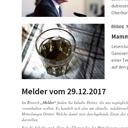
dubiose
Oberbürg
ihm mit 
seiner N
Bildung
·
wieder 
Mamma
Lesercl
Ganovenk
einer Te
auf den
so recht
ausgebu
Hexenkü
Melder vom 29.12.2017
Im Bereich
„Melder“
finden Sie Inhalte Dritter, die uns tagtägli
vorenthalten wollen. Es handelt sich also um aktuelle, redaktionel
Mitteilungen Dritter. Welche damit stets durchgehende Zitate der
darstellen.
Für die Inhalte sind allein die Übersender der Mitteilungen veran