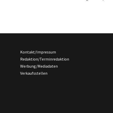
it verschimmeltem Brot, Eichhörnchen mit Keksen, Waschbären
t – diese Liste könnte man beliebig fortsetzen. Wildtiere werden
r menschlichen Perspektive betrachtet, man nimmt an, dass sie
schliche Hilfe nicht überleben können.
Kontakt/Impressum
Redaktion/Terminredaktion
Werbung/Mediadaten
Verkaufsstellen