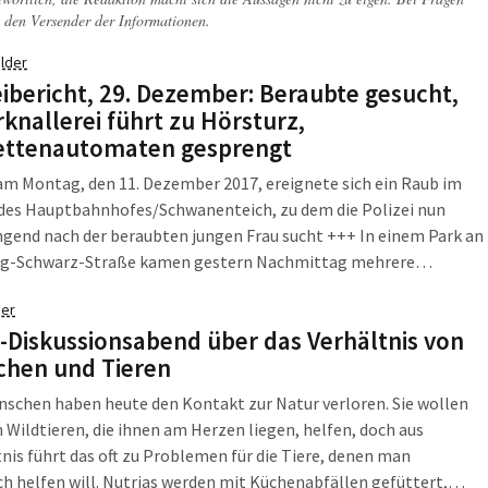
 den Versender der Informationen.
lder
eibericht, 29. Dezember: Beraubte gesucht,
rknallerei führt zu Hörsturz,
ettenautomaten gesprengt
am Montag, den 11. Dezember 2017, ereignete sich ein Raub im
 des Hauptbahnhofes/Schwanenteich, zu dem die Polizei nun
gend nach der beraubten jungen Frau sucht +++ In einem Park an
rg-Schwarz-Straße kamen gestern Nachmittag mehrere
che auf die verwerfliche Idee, zwei Mädchen mit Böllern zu
er
 +++ Mit einem Böller wurde heute Nacht ein
Diskussionsabend über das Verhältnis von
tenautomat in der Engertstraße gesprengt.
hen und Tieren
nschen haben heute den Kontakt zur Natur verloren. Sie wollen
 Wildtieren, die ihnen am Herzen liegen, helfen, doch aus
is führt das oft zu Problemen für die Tiere, denen man
ch helfen will. Nutrias werden mit Küchenabfällen gefüttert,