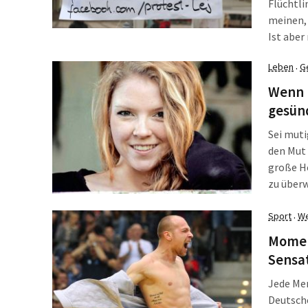
Flüchtli
meinen, 
Ist aber
Unterstü
Leben
G
·
Zejneli 
Petition
Wenn L
Geflüch
gesün
Protest
Sei muti
protesti
den Mut 
große He
zu überw
erträume
plötzlic
Sport
We
·
Momen
Sensa
Jede Me
Deutsche