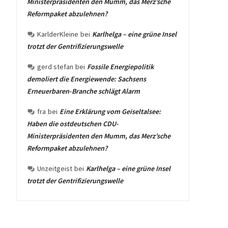
Ministerpräsidenten den Mumm, das Merz’sche
Reformpaket abzulehnen?
KarlderKleine
bei
Karlhelga – eine grüne Insel
trotzt der Gentrifizierungswelle
gerd stefan
bei
Fossile Energiepolitik
demoliert die Energiewende: Sachsens
Erneuerbaren-Branche schlägt Alarm
fra
bei
Eine Erklärung vom Geiseltalsee:
Haben die ostdeutschen CDU-
Ministerpräsidenten den Mumm, das Merz’sche
Reformpaket abzulehnen?
Unzeitgeist
bei
Karlhelga – eine grüne Insel
trotzt der Gentrifizierungswelle