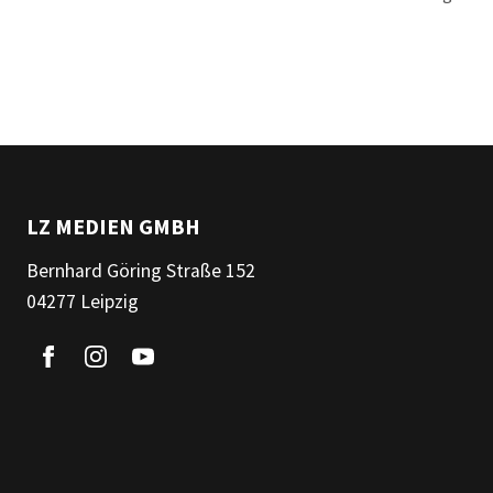
Vögel m
mit Wurs
aus eine
ohne men
LZ MEDIEN GMBH
Bernhard Göring Straße 152
04277 Leipzig