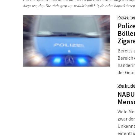
dazu wenden Sie sich gern an
redaktion@l-iz.de
oder kontaktieren
Polizeime
Poliz
Bölle
Zigar
Bereits 
Bereich
händerin
der Geo
Jugendli
Wortmeld
bewerfen
NABU-
Zigaret
Mensc
Viele Me
zwar den
Unkenntn
eigentli