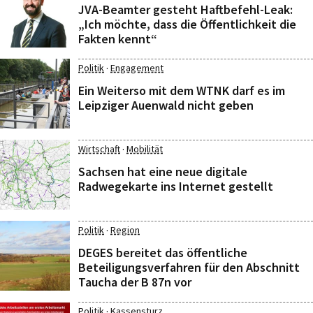
JVA-Beamter gesteht Haftbefehl-Leak:
„Ich möchte, dass die Öffentlichkeit die
Fakten kennt“
·
Politik
Engagement
Ein Weiterso mit dem WTNK darf es im
Leipziger Auenwald nicht geben
·
Wirtschaft
Mobilität
Sachsen hat eine neue digitale
Radwegekarte ins Internet gestellt
·
Politik
Region
DEGES bereitet das öffentliche
Beteiligungsverfahren für den Abschnitt
Taucha der B 87n vor
·
Politik
Kassensturz