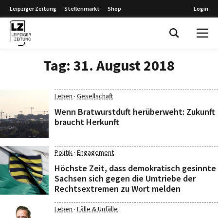
Leipziger Zeitung
Stellenmarkt
Shop
Login
Leipziger Zeitung
Tag:
31. August 2018
·
Leben
Gesellschaft
Wenn Bratwurstduft herüberweht: Zukunft
braucht Herkunft
·
Politik
Engagement
Höchste Zeit, dass demokratisch gesinnte
Sachsen sich gegen die Umtriebe der
Rechtsextremen zu Wort melden
·
Leben
Fälle & Unfälle