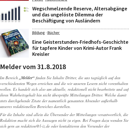
Wegschmelzende Reserve, Altersabgänge
und das ungelöste Dilemma der
Beschäftigung von Ausländern
·
Bildung
Bücher
Eine Geisterstunden-Friedhofs-Geschichte
für tapfere Kinder von Krimi-Autor Frank
Kreisler
Melder vom 31.8.2018
Im Bereich
„Melder“
finden Sie Inhalte Dritter, die uns tagtäglich auf den
verschiedensten Wegen erreichen und die wir unseren Lesern nicht vorenthalten
wollen. Es handelt sich also um aktuelle, redaktionell nicht bearbeitete und auf
ihren Wahrheitsgehalt hin nicht überprüfte Mitteilungen Dritter. Welche damit
stets durchgehende Zitate der namentlich genannten Absender außerhalb
unseres redaktionellen Bereiches darstellen.
Für die Inhalte sind allein die Übersender der Mitteilungen verantwortlich, die
Redaktion macht sich die Aussagen nicht zu eigen. Bei Fragen dazu wenden Sie
sich gern an
redaktion@l-iz.de
oder kontaktieren den Versender der