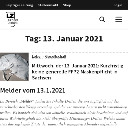
Leipziger Zeitung
Stellenmarkt
Shop
Login
Leipziger Zeitung
Tag:
13. Januar 2021
·
Leben
Gesellschaft
Mittwoch, der 13. Januar 2021: Kurzfristig
keine generelle FFP2-Maskenpflicht in
Sachsen
Melder vom 13.1.2021
Im Bereich
„Melder“
finden Sie Inhalte Dritter, die uns tagtäglich auf den
verschiedensten Wegen erreichen und die wir unseren Lesern nicht vorenthalten
wollen. Es handelt sich also um aktuelle, redaktionell nicht bearbeitete und auf
ihren Wahrheitsgehalt hin nicht überprüfte Mitteilungen Dritter. Welche damit
stets durchgehende Zitate der namentlich genannten Absender außerhalb