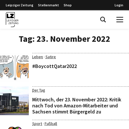
Leipziger Zeitung
Stellenmarkt
Shop
Login
Leipziger Zeitung
Tag:
23. November 2022
·
Leben
Satire
#BoycottQatar2022
Der Tag
Mittwoch, der 23. November 2022: Kritik
nach Tod von Amazon-Mitarbeiter und
Sachsen stimmt Bürgergeld zu
·
Sport
Fußball