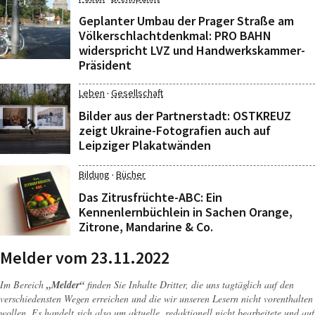
Geplanter Umbau der Prager Straße am
Völkerschlachtdenkmal: PRO BAHN
widerspricht LVZ und Handwerkskammer-
Präsident
·
Leben
Gesellschaft
Bilder aus der Partnerstadt: OSTKREUZ
zeigt Ukraine-Fotografien auch auf
Leipziger Plakatwänden
·
Bildung
Bücher
Das Zitrusfrüchte-ABC: Ein
Kennenlernbüchlein in Sachen Orange,
Zitrone, Mandarine & Co.
Melder vom 23.11.2022
Im Bereich
„Melder“
finden Sie Inhalte Dritter, die uns tagtäglich auf den
verschiedensten Wegen erreichen und die wir unseren Lesern nicht vorenthalten
wollen. Es handelt sich also um aktuelle, redaktionell nicht bearbeitete und auf