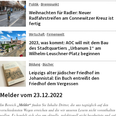
·
Politik
Brennpunkt
Weihnachten für Radler: Neuer
Radfahrstreifen am Connewitzer Kreuz ist
fertig
·
Wirtschaft
Firmenwelt
2023, was kommt: AOC will mit dem Bau
des Stadtquartiers „Urbanum 1“ am
Wilhelm-Leuschner-Platz beginnen
·
Bildung
Bücher
Leipzigs alter jüdischer Friedhof im
Johannistal: Ein Buch entreißt den
Friedhof dem Vergessen
Melder vom 23.12.2022
Im Bereich
„Melder“
finden Sie Inhalte Dritter, die uns tagtäglich auf den
verschiedensten Wegen erreichen und die wir unseren Lesern nicht vorenthalten
wollen. Es handelt sich also um aktuelle, redaktionell nicht bearbeitete und auf