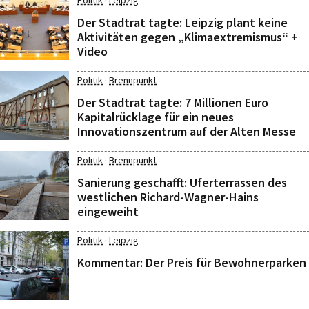
·
Politik
Leipzig
Der Stadtrat tagte: Leipzig plant keine
Aktivitäten gegen „Klimaextremismus“ +
Video
·
Politik
Brennpunkt
Der Stadtrat tagte: 7 Millionen Euro
Kapitalrücklage für ein neues
Innovationszentrum auf der Alten Messe
·
Politik
Brennpunkt
Sanierung geschafft: Uferterrassen des
westlichen Richard-Wagner-Hains
eingeweiht
·
Politik
Leipzig
Kommentar: Der Preis für Bewohnerparken