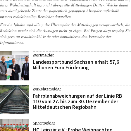
ihren Wahrheitsgehalt hin nicht überprüfte Mitteilungen Dritter. Welche damit
stets durchgehende Zitate der namentlich genannten Absender außerhalb
unseres redaktionellen Bereiches darstellen.
Für die Inhalte sind allein die Übersender der Mitteilungen verantwortlich, die
Redaktion macht sich die Aussagen nicht zu eigen. Bei Fragen dazu wenden Sie
sich gern an
redaktion@l-iz.de
oder kontaktieren den Versender der
Informationen.
Wortmelder
Landessportbund Sachsen erhält 57,6
Millionen Euro Förderung
Verkehrsmelder
Fahrplanabweichungen auf der Linie RB
110 vom 27. bis zum 30. Dezember der
Mitteldeutschen Regiobahn
Sportmelder
HC Leipzig e.V.: Frohe Weihnachten