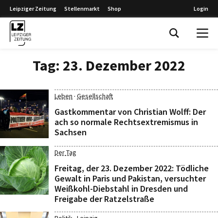
Leipziger Zeitung
Stellenmarkt
Shop
Login
Leipziger Zeitung
Tag:
23. Dezember 2022
·
Leben
Gesellschaft
Gastkommentar von Christian Wolff: Der
ach so normale Rechtsextremismus in
Sachsen
Der Tag
Freitag, der 23. Dezember 2022: Tödliche
Gewalt in Paris und Pakistan, versuchter
Weißkohl-Diebstahl in Dresden und
Freigabe der Ratzelstraße