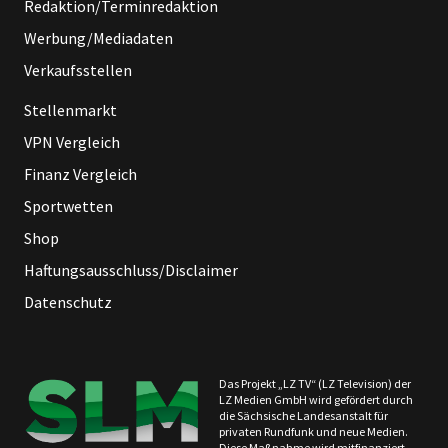
Redaktion/Terminredaktion
Werbung/Mediadaten
Verkaufsstellen
Stellenmarkt
VPN Vergleich
Finanz Vergleich
Sportwetten
Shop
Haftungsausschluss/Disclaimer
Datenschutz
Das Projekt „LZ TV“ (LZ Television) der
LZ Medien GmbH wird gefördert durch
die Sächsische Landesanstalt für
privaten Rundfunk und neue Medien.
Diese Maßnahme wird mitfinanziert