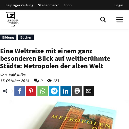
Leipziger Zeitung
Stellenmarkt
Shop
Login
Leipziger Zeitung
Bildung
Bücher
Eine Weltreise mit einem ganz
besonderen Blick auf weltberühmte
Städte: Metropolen der alten Welt
Von
Ralf Julke
17. Oktober 2014
0
123