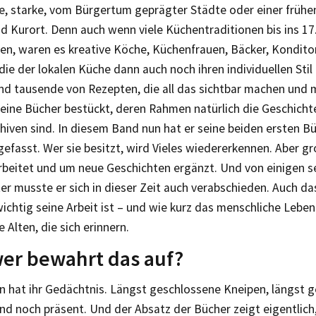
e, starke, vom Bürgertum geprägter Städte oder einer frühe
d Kurort. Denn auch wenn viele Küchentraditionen bis ins 17.
hen, waren es kreative Köche, Küchenfrauen, Bäcker, Kondit
die der lokalen Küche dann auch noch ihren individuellen Stil
ind tausende von Rezepten, die all das sichtbar machen und 
seine Bücher bestückt, deren Rahmen natürlich die Geschicht
hiven sind. In diesem Band nun hat er seine beiden ersten B
asst. Wer sie besitzt, wird Vieles wiedererkennen. Aber gro
rbeitet und um neue Geschichten ergänzt. Und von einigen s
r musste er sich in dieser Zeit auch verabschieden. Auch da
wichtig seine Arbeit ist – und wie kurz das menschliche Leben
e Alten, die sich erinnern.
er bewahrt das auf?
n hat ihr Gedächtnis. Längst geschlossene Kneipen, längst 
ind noch präsent. Und der Absatz der Bücher zeigt eigentlich