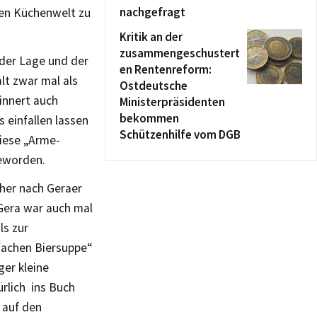
nachgefragt
enen Küchenwelt zu
Kritik an der
zusammengeschustert
n der Lage und der
en Rentenreform:
lt zwar mal als
Ostdeutsche
innert auch
Ministerpräsidenten
bekommen
 einfallen lassen
Schützenhilfe vom DGB
diese „Arme-
geworden.
her nach Geraer
Gera war auch mal
ls zur
fachen Biersuppe“
ger kleine
rlich ins Buch
 auf den