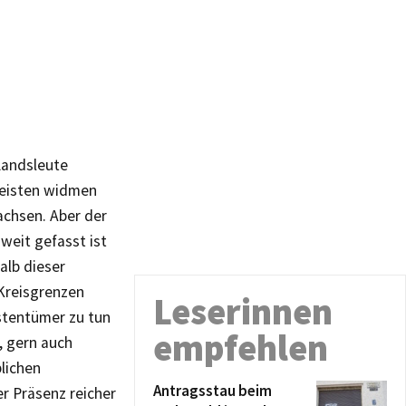
 Landsleute
meisten widmen
achsen. Aber der
 weit gefasst ist
alb dieser
Kreisgrenzen
Leserinnen
rstentümer zu tun
empfehlen
, gern auch
lichen
Antragsstau beim
er Präsenz reicher