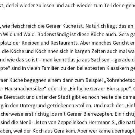
st, derlei wieder zu lesen und auch wieder zum Teil der eig
st, wie fleischreich die Geraer Küche ist. Natürlich liegt das a
n Wild und Wald. Bodenständig ist diese Küche auch. Gera ga
platz der Kneipen und Restaurants. Aber manches Gericht er
 die Köche und Köchinnen sich in kargen Zeiten auch mal was
nd wie das so ist – man kennt das ja aus Sachsen – gerade 
te“ sind in vielen Familien zu den beliebtesten Klassikern 
raer Küche begegnen einem dann zum Beispiel „Röhrendetsc
aer Hausmachersülze“ oder die „Einfache Geraer Biersuppe“. 
ge Bierstadt und unter der Stadt gibt es noch heute die dama
ng in den Untergrund getriebenen Stollen. Und nach der „Ein
scherweise erst richtig los mit Geraer Bierrezepten. Ein richti
sind die Menü-Listen von Zeppelinkoch Herrmann S., die natü
aben, weil der Koch aus Gera kam. Aber wer käme überhaupt