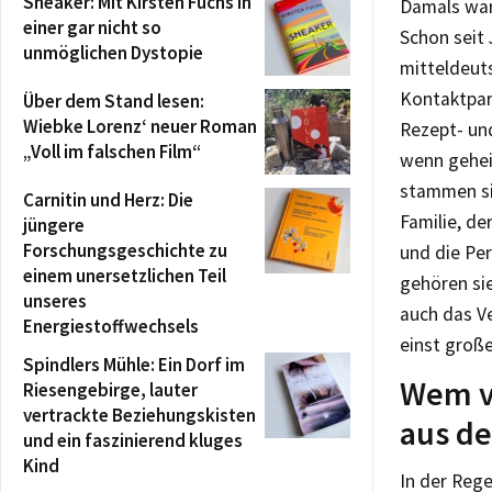
Sneaker: Mit Kirsten Fuchs in
Damals war
einer gar nicht so
Schon seit 
unmöglichen Dystopie
mitteldeuts
Kontaktpar
Über dem Stand lesen:
Wiebke Lorenz‘ neuer Roman
Rezept- un
„Voll im falschen Film“
wenn gehei
stammen si
Carnitin und Herz: Die
Familie, d
jüngere
Forschungsgeschichte zu
und die Per
einem unersetzlichen Teil
gehören sie
unseres
auch das V
Energiestoffwechsels
einst große
Spindlers Mühle: Ein Dorf im
Wem v
Riesengebirge, lauter
vertrackte Beziehungskisten
aus de
und ein faszinierend kluges
Kind
In der Rege