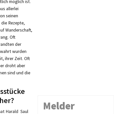
ich möglich ist.
s allerlei
von seinen
 die Rezepte,
auf Wanderschaft,
ang. Oft
wandten der
bewahrt wurden
, ihrer Zeit. Oft
der droht aber
men sind und die
sstücke
cher?
Melder
hat Harald Saul