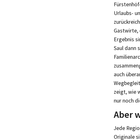
Fürstenhöf
Urlaubs- un
zurückreic
Gastwirte, 
Ergebnis s
Saul dann 
Familienarc
zusammengef
auch übera
Wegbegleite
zeigt, wie 
nur noch di
Aber w
Jede Regio
Originale s