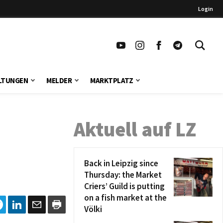
Login
LTUNGEN
MELDER
MARKTPLATZ
Aktuell auf LZ
Back in Leipzig since
Thursday: the Market
Criers’ Guild is putting
on a fish market at the
Völki