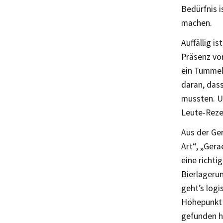
Bedürfnis i
machen.
Auffällig i
Präsenz vo
ein Tummel
daran, dass
mussten. U
Leute-Rezep
Aus der Ge
Art“, „Ger
eine richti
Bierlageru
geht’s logi
Höhepunkt 
gefunden h