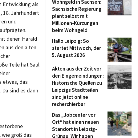
Wohngeld in Sachsen:
n Entwicklung als
Sächsische Regierung
, 18. Jahrhundert
plant selbst mit
oren und
Millionen-Kürzungen
 aufprägten.
beim Wohngeld
mit denen Harald
Hallo Leipzig: So
en aus den alten
startet Mittwoch, der
5. August 2026
ücher
ße Teile hat Saul
Akten aus der Zeit vor
einer
den Eingemeindungen:
s etwas, das
Historische Quellen zu
Leipzigs Stadtteilen
. Da sind es dann
sind jetzt online
recherchierbar
Das „Jobcenter vor
Ort“ hat einen neuen
gestorbene
Standort in Leipzig-
, wie groß das
Grünau. Wir haben