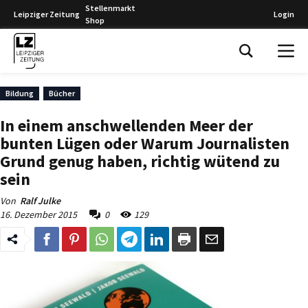
Stellenmarkt
Leipziger Zeitung
Login
Shop
Leipziger Zeitung
Bildung
Bücher
In einem anschwellenden Meer der
bunten Lügen oder Warum Journalisten
Grund genug haben, richtig wütend zu
sein
Von
Ralf Julke
16. Dezember 2015
0
129