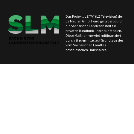
Das Projekt „LZ TV“ (LZ Television) der
LZ Medien GmbH wird gefördert durch
die Sächsische Landesanstalt für
privaten Rundfunk und neue Medien.
Diese Maßnahme wird mitfinanziert
durch Steuermittel auf Grundlage des
vom Sächsischen Landtag
beschlossenen Haushaltes.