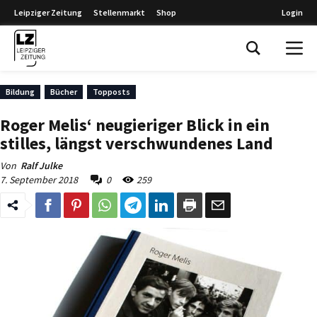
Leipziger Zeitung
Stellenmarkt
Shop
Login
Leipziger Zeitung
Bildung
Bücher
Topposts
Roger Melis‘ neugieriger Blick in ein
stilles, längst verschwundenes Land
Von
Ralf Julke
7. September 2018
0
259