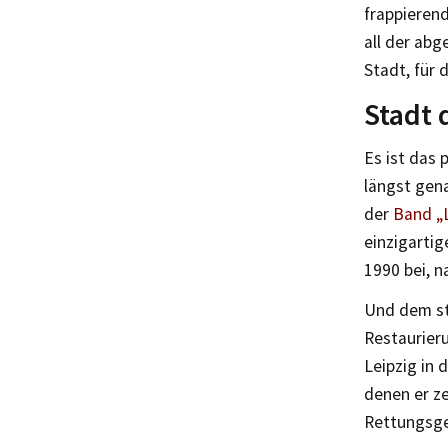
frappierend
all der abg
Stadt, für 
Stadt 
Es ist das
längst gen
der
Band „L
einzigarti
1990 bei, n
Und dem st
Restaurier
Leipzig in 
denen er ze
Rettungsge