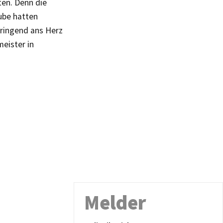
en. Denn die
ube hatten
dringend ans Herz
meister in
Melder