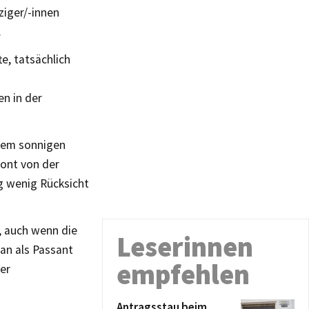
ziger/-innen
.
e, tatsächlich
en in der
sem sonnigen
hont von der
g wenig Rücksicht
, auch wenn die
Leserinnen
an als Passant
empfehlen
er
Antragsstau beim