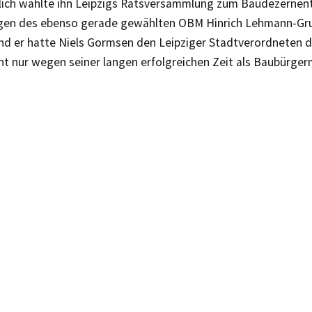
lich wählte ihn Leipzigs Ratsversammlung zum Baudezernent
en des ebenso gerade gewählten OBM Hinrich Lehmann-Gr
nd er hatte Niels Gormsen den Leipziger Stadtverordneten 
ht nur wegen seiner langen erfolgreichen Zeit als Baubürger