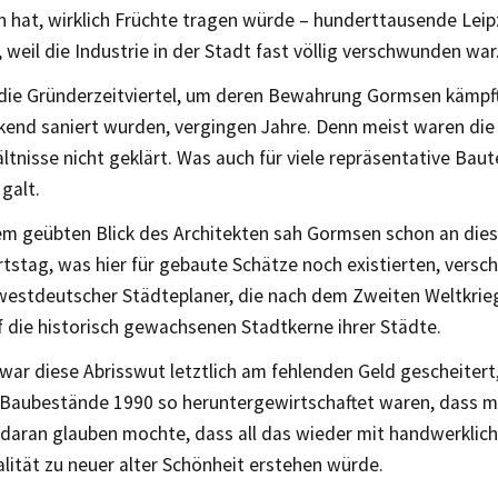
 hat, wirklich Früchte tragen würde – hunderttausende Leip
weil die Industrie in der Stadt fast völlig verschwunden war
die Gründerzeitviertel, um deren Bewahrung Gormsen kämpft
kend saniert wurden, vergingen Jahre. Denn meist waren die
ltnisse nicht geklärt. Was auch für viele repräsentative Baut
galt.
em geübten Blick des Architekten sah Gormsen schon an die
stag, was hier für gebaute Schätze noch existierten, versc
westdeutscher Städteplaner, die nach dem Zweiten Weltkrie
 die historisch gewachsenen Stadtkerne ihrer Städte.
war diese Abrisswut letztlich am fehlenden Geld gescheitert
 Baubestände 1990 so heruntergewirtschaftet waren, dass m
daran glauben mochte, dass all das wieder mit handwerklich
lität zu neuer alter Schönheit erstehen würde.