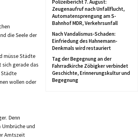
Polizeibericht 7. August:
Zeugenaufruf nach Unfallflucht,
Automatensprengung am S-
Bahnhof MDR, Verkehrsunfall
schen
Nach Vandalismus-Schaden:
nd die Seele der
Einfriedung des Hahnemann-
Denkmals wird restauriert
nd müsse Städte
Tag der Begegnung an der
 sich gerade das
Fahrradkirche Zöbigker verbindet
Geschichte, Erinnerungskultur und
s Städte
Begegnung
hnen wollen oder
ger. Denn
en Umbrüche und
ner Amtszeit