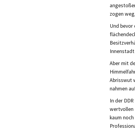
angestoßen
zogen weg, 
Und bevor 
flächendec
Besitzverhä
Innenstadt 
Aber mit d
Himmelfahrt
Abrisswut 
nahmen auf
In der DDR 
wertvollen
kaum noch 
Professiona