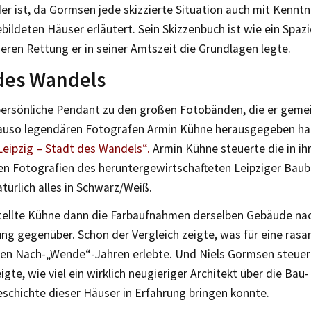
er ist, da Gormsen jede skizzierte Situation auch mit Kenntn
ebildeten Häuser erläutert. Sein Skizzenbuch ist wie ein Spaz
deren Rettung er in seiner Amtszeit die Grundlagen legte.
des Wandels
 persönliche Pendant zu den großen Fotobänden, die er gem
auso legendären Fotografen Armin Kühne herausgegeben hat
eipzig – Stadt des Wandels“.
Armin Kühne steuerte die in ihr
gen Fotografien des heruntergewirtschafteten Leipziger Bau
atürlich alles in Schwarz/Weiß.
ellte Kühne dann die Farbaufnahmen derselben Gebäude nac
ung gegenüber. Schon der Vergleich zeigte, was für eine ras
den Nach-„Wende“-Jahren erlebte. Und Niels Gormsen steuert
igte, wie viel ein wirklich neugieriger Architekt über die Bau
schichte dieser Häuser in Erfahrung bringen konnte.