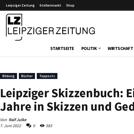
Leipziger Zeitung
Stellenmarkt
Shop
Leipziger Zeitung
STARTSEITE
POLITIK
WIRTSCHAFT
Bildung
Bücher
Topposts
Leipziger Skizzenbuch: Ei
Jahre in Skizzen und Ge
Von
Ralf Julke
7. Juni 2022
0
583