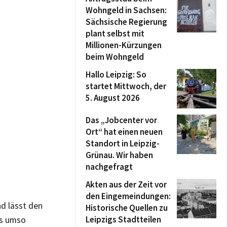
Wohngeld in Sachsen:
Sächsische Regierung
plant selbst mit
Millionen-Kürzungen
beim Wohngeld
Hallo Leipzig: So
startet Mittwoch, der
5. August 2026
Das „Jobcenter vor
Ort“ hat einen neuen
Standort in Leipzig-
Grünau. Wir haben
nachgefragt
Akten aus der Zeit vor
den Eingemeindungen:
nd lässt den
Historische Quellen zu
Leipzigs Stadtteilen
as umso