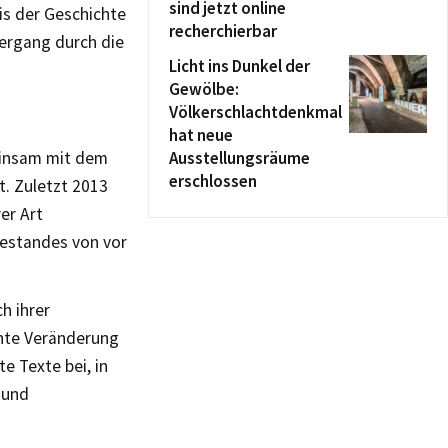
sind jetzt online
is der Geschichte
recherchierbar
iergang durch die
Licht ins Dunkel der
Gewölbe:
Völkerschlachtdenkmal
hat neue
einsam mit dem
Ausstellungsräume
erschlossen
. Zuletzt 2013
er Art
bestandes von vor
h ihrer
ante Veränderung
e Texte bei, in
- und