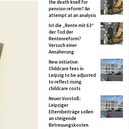
the death knell for
pension reform? An
attempt at an analysis
Ist die „Rente mit 63“
der Tod der
Rentenreform?
Versuch einer
Annäherung
New initiative:
Childcare fees in
Leipzig to be adjusted
to reflect rising
childcare costs
Neuer Vorstoß:
Leipziger
Elternbeiträge sollen
an steigende
Betreuungskosten