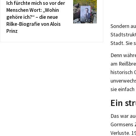
Ich fürchte mich so vor der
Menschen Wort: „Wohin
gehöre ich?“ – die neue
Rilke-Biografie von Alois
Sondern auc
Prinz
Stadtstrukt
Stadt. Sie 
Denn währe
am Reißbre
historisch 
unverwechs
sie einfach
Ein st
Das war auc
Gormsens Z
Verluste. 1