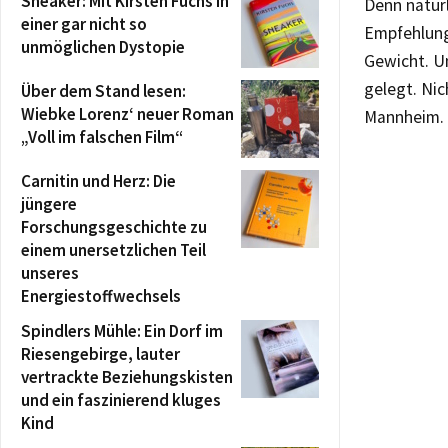
Sneaker: Mit Kirsten Fuchs in
Denn natür
einer gar nicht so
Empfehlung
unmöglichen Dystopie
Gewicht. U
gelegt. Nic
Über dem Stand lesen:
Wiebke Lorenz‘ neuer Roman
Mannheim.
„Voll im falschen Film“
Carnitin und Herz: Die
jüngere
Forschungsgeschichte zu
einem unersetzlichen Teil
unseres
Energiestoffwechsels
Spindlers Mühle: Ein Dorf im
Riesengebirge, lauter
vertrackte Beziehungskisten
und ein faszinierend kluges
Kind