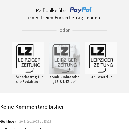
Ralf Julke über
einen freien Förderbetrag senden.
oder
Förderbetrag für
Kombi-Jahresabo
L-IZ Leserclub
die Redaktion
„LZ & L-IZ.de“
Keine Kommentare bisher
says:
Gohliser
20. März 2023 at 13:13