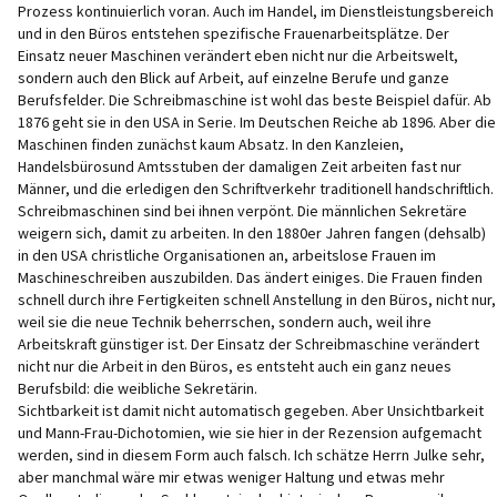
Prozess kontinuierlich voran. Auch im Handel, im Dienstleistungsbereich
und in den Büros entstehen spezifische Frauenarbeitsplätze. Der
Einsatz neuer Maschinen verändert eben nicht nur die Arbeitswelt,
sondern auch den Blick auf Arbeit, auf einzelne Berufe und ganze
Berufsfelder. Die Schreibmaschine ist wohl das beste Beispiel dafür. Ab
1876 geht sie in den USA in Serie. Im Deutschen Reiche ab 1896. Aber die
Maschinen finden zunächst kaum Absatz. In den Kanzleien,
Handelsbürosund Amtsstuben der damaligen Zeit arbeiten fast nur
Männer, und die erledigen den Schriftverkehr traditionell handschriftlich.
Schreibmaschinen sind bei ihnen verpönt. Die männlichen Sekretäre
weigern sich, damit zu arbeiten. In den 1880er Jahren fangen (dehsalb)
in den USA christliche Organisationen an, arbeitslose Frauen im
Maschineschreiben auszubilden. Das ändert einiges. Die Frauen finden
schnell durch ihre Fertigkeiten schnell Anstellung in den Büros, nicht nur,
weil sie die neue Technik beherrschen, sondern auch, weil ihre
Arbeitskraft günstiger ist. Der Einsatz der Schreibmaschine verändert
nicht nur die Arbeit in den Büros, es entsteht auch ein ganz neues
Berufsbild: die weibliche Sekretärin.
Sichtbarkeit ist damit nicht automatisch gegeben. Aber Unsichtbarkeit
und Mann-Frau-Dichotomien, wie sie hier in der Rezension aufgemacht
werden, sind in diesem Form auch falsch. Ich schätze Herrn Julke sehr,
aber manchmal wäre mir etwas weniger Haltung und etwas mehr