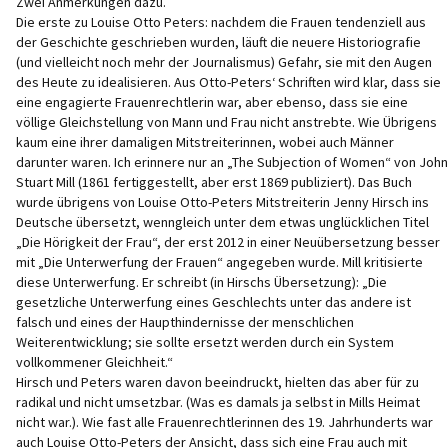
Zwei Anmerkungen dazu.
Die erste zu Louise Otto Peters: nachdem die Frauen tendenziell aus
der Geschichte geschrieben wurden, läuft die neuere Historiografie
(und vielleicht noch mehr der Journalismus) Gefahr, sie mit den Augen
des Heute zu idealisieren. Aus Otto-Peters‘ Schriften wird klar, dass sie
eine engagierte Frauenrechtlerin war, aber ebenso, dass sie eine
völlige Gleichstellung von Mann und Frau nicht anstrebte. Wie Übrigens
kaum eine ihrer damaligen Mitstreiterinnen, wobei auch Männer
darunter waren. Ich erinnere nur an „The Subjection of Women“ von John
Stuart Mill (1861 fertiggestellt, aber erst 1869 publiziert). Das Buch
wurde übrigens von Louise Otto-Peters Mitstreiterin Jenny Hirsch ins
Deutsche übersetzt, wenngleich unter dem etwas unglücklichen Titel
„Die Hörigkeit der Frau“, der erst 2012 in einer Neuübersetzung besser
mit „Die Unterwerfung der Frauen“ angegeben wurde. Mill kritisierte
diese Unterwerfung. Er schreibt (in Hirschs Übersetzung): „Die
gesetzliche Unterwerfung eines Geschlechts unter das andere ist
falsch und eines der Haupthindernisse der menschlichen
Weiterentwicklung; sie sollte ersetzt werden durch ein System
vollkommener Gleichheit.“
Hirsch und Peters waren davon beeindruckt, hielten das aber für zu
radikal und nicht umsetzbar. (Was es damals ja selbst in Mills Heimat
nicht war.). Wie fast alle Frauenrechtlerinnen des 19. Jahrhunderts war
auch Louise Otto-Peters der Ansicht, dass sich eine Frau auch mit