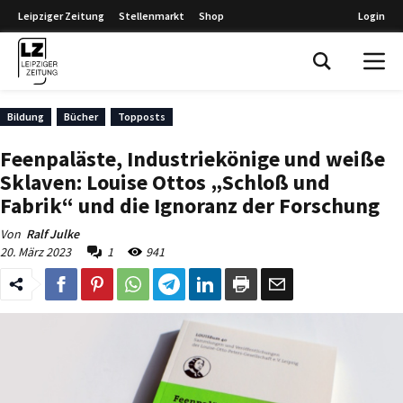
Leipziger Zeitung
Stellenmarkt
Shop
Login
Leipziger Zeitung
Bildung
Bücher
Topposts
Feenpaläste, Industriekönige und weiße
Sklaven: Louise Ottos „Schloß und
Fabrik“ und die Ignoranz der Forschung
Von
Ralf Julke
20. März 2023
1
941