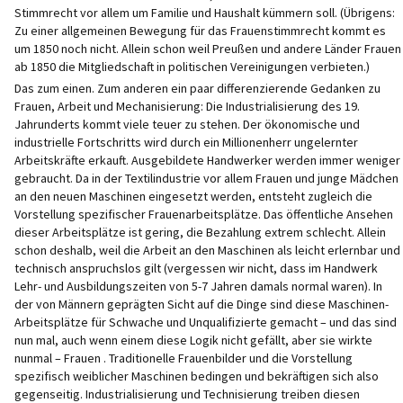
Stimmrecht vor allem um Familie und Haushalt kümmern soll. (Übrigens:
Zu einer allgemeinen Bewegung für das Frauenstimmrecht kommt es
um 1850 noch nicht. Allein schon weil Preußen und andere Länder Frauen
ab 1850 die Mitgliedschaft in politischen Vereinigungen verbieten.)
Das zum einen. Zum anderen ein paar differenzierende Gedanken zu
Frauen, Arbeit und Mechanisierung: Die Industrialisierung des 19.
Jahrunderts kommt viele teuer zu stehen. Der ökonomische und
industrielle Fortschritts wird durch ein Millionenherr ungelernter
Arbeitskräfte erkauft. Ausgebildete Handwerker werden immer weniger
gebraucht. Da in der Textilindustrie vor allem Frauen und junge Mädchen
an den neuen Maschinen eingesetzt werden, entsteht zugleich die
Vorstellung spezifischer Frauenarbeitsplätze. Das öffentliche Ansehen
dieser Arbeitsplätze ist gering, die Bezahlung extrem schlecht. Allein
schon deshalb, weil die Arbeit an den Maschinen als leicht erlernbar und
technisch anspruchslos gilt (vergessen wir nicht, dass im Handwerk
Lehr- und Ausbildungszeiten von 5-7 Jahren damals normal waren). In
der von Männern geprägten Sicht auf die Dinge sind diese Maschinen-
Arbeitsplätze für Schwache und Unqualifizierte gemacht – und das sind
nun mal, auch wenn einem diese Logik nicht gefällt, aber sie wirkte
nunmal – Frauen . Traditionelle Frauenbilder und die Vorstellung
spezifisch weiblicher Maschinen bedingen und bekräftigen sich also
gegenseitig. Industrialisierung und Technisierung treiben diesen