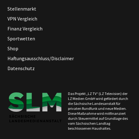
Stellenmarkt
VPN Vergleich
Finanz Vergleich
Sportwetten
Shop
Haftungsausschluss/Disclaimer
Datenschutz
Das Projekt „LZ TV“ (LZ Television) der
LZ Medien GmbH wird gefördert durch
die Sächsische Landesanstalt für
privaten Rundfunk und neue Medien.
Diese Maßnahme wird mitfinanziert
durch Steuermittel auf Grundlage des
vom Sächsischen Landtag
beschlossenen Haushaltes.