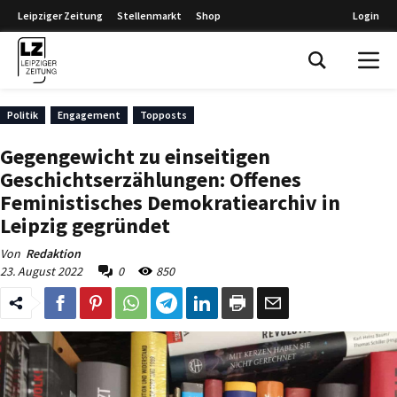
Leipziger Zeitung
Stellenmarkt
Shop
Login
Leipziger Zeitung
Politik
Engagement
Topposts
Gegengewicht zu einseitigen
Geschichtserzählungen: Offenes
Feministisches Demokratiearchiv in
Leipzig gegründet
Von
Redaktion
23. August 2022
0
850