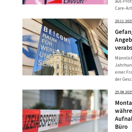
aus Pro
Care-Arb
schließt
20.11.202
Organis
Gefan
Angebo
verab
Männlich
Jahrhund
einer Fr
der Gesc
Forderun
25.08.202
Montag
währen
Aufna
Büro