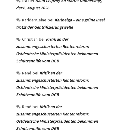
fra
bei
Hallo Leipzig: So startet Donnerstag,
der 6. August 2026
KarlderKleine
bei
Karlhelga – eine grüne Insel
trotzt der Gentrifizierungswelle
Christian
bei
Kritik an der
zusammengeschusterten Rentenreform:
Ostdeutsche Ministerpräsidenten bekommen
Schützenhilfe vom DGB
René
bei
Kritik an der
zusammengeschusterten Rentenreform:
Ostdeutsche Ministerpräsidenten bekommen
Schützenhilfe vom DGB
René
bei
Kritik an der
zusammengeschusterten Rentenreform:
Ostdeutsche Ministerpräsidenten bekommen
Schützenhilfe vom DGB