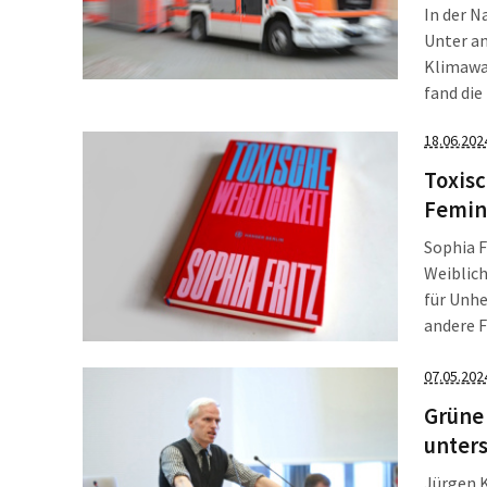
In der N
Unter an
Klimawa
fand di
Berlin 
18.06.202
demonst
Toxisc
Femin
Sophia F
Weiblich
für Unhe
andere F
toxische
07.05.202
Grüne
unter
Jürgen K