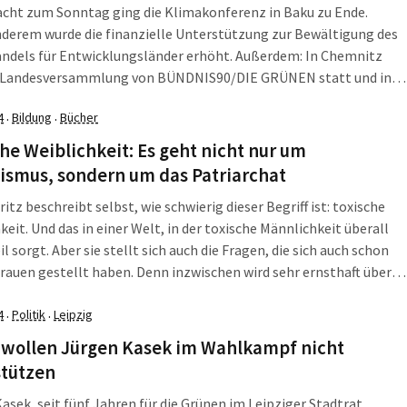
acht zum Sonntag ging die Klimakonferenz in Baku zu Ende.
derem wurde die finanzielle Unterstützung zur Bewältigung des
ndels für Entwicklungsländer erhöht. Außerdem: In Chemnitz
e Landesversammlung von BÜNDNIS90/DIE GRÜNEN statt und in
wurde vor dem Brandenburger Tor gegen die Ampelkoalition
4
Bildung
Bücher
·
·
riert. Die LZ fasst zusammen, was am Wochenende, dem […]
he Weiblichkeit: Es geht nicht nur um
ismus, sondern um das Patriarchat
ritz beschreibt selbst, wie schwierig dieser Begriff ist: toxische
keit. Und das in einer Welt, in der toxische Männlichkeit überall
il sorgt. Aber sie stellt sich auch die Fragen, die sich auch schon
rauen gestellt haben. Denn inzwischen wird sehr ernsthaft über
 Weiblichkeit diskutiert. Denn Fakt ist eben leider auch: Wenn […]
4
Politik
Leipzig
·
·
 wollen Jürgen Kasek im Wahlkampf nicht
stützen
asek, seit fünf Jahren für die Grünen im Leipziger Stadtrat,