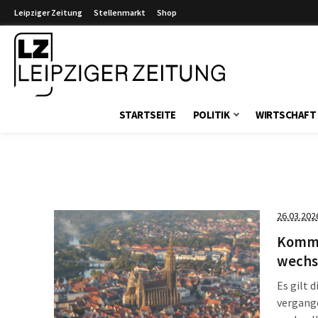
Leipziger Zeitung
Stellenmarkt
Shop
Leipziger Zeitung
STARTSEITE
POLITIK
WIRTSCHAFT
26.03.202
Komme
wechs
Es gilt 
vergange