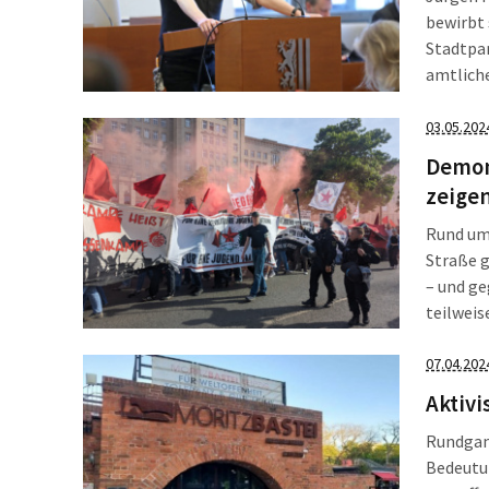
bewirbt 
Stadtpar
amtlich
der Krei
Grund: 
03.05.202
Demons
zeigen
Rund um 
Straße 
– und ge
teilweis
selten 
unter d
07.04.202
Aktivi
Rundgang
Bedeutun