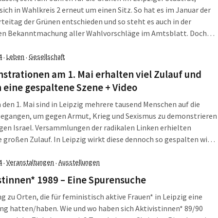
sich in Wahlkreis 2 erneut um einen Sitz. So hat es im Januar der
teitag der Grünen entschieden und so steht es auch in der
en Bekanntmachung aller Wahlvorschläge im Amtsblatt. Doch
svorstand der Grünen hat Kasek die Unterstützung entzogen. Der
[…]
4
Leben
Gesellschaft
·
·
trationen am 1. Mai erhalten viel Zulauf und
 eine gespaltene Szene + Video
den 1. Mai sind in Leipzig mehrere tausend Menschen auf die
gegangen, um gegen Armut, Krieg und Sexismus zu demonstrieren
gen Israel. Versammlungen der radikalen Linken erhielten
e großen Zulauf. In Leipzig wirkt diese dennoch so gespalten wie
zuvor. Den Anfang machte am Dienstagabend eine Demonstration
em Motto […]
4
Veranstaltungen
Ausstellungen
·
·
stinnen* 1989 – Eine Spurensuche
 zu Orten, die für feministisch aktive Frauen* in Leipzig eine
g hatten/haben. Wie und wo haben sich Aktivistinnen* 89/90