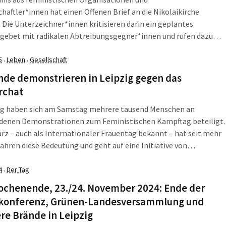
haftler*innen hat einen Offenen Brief an die Nikolaikirche
. Die Unterzeichner*innen kritisieren darin ein geplantes
sgebet mit radikalen Abtreibungsgegner*innen und rufen dazu
 Veranstaltung abzusagen. Nikolaipfarrer Bernhard Stief hat
auf den Brief reagiert: Das Friedensgebet soll wie geplant am
5
Leben
Gesellschaft
·
·
tattfinden. Im Zentrum der Kritik steht der […]
nde demonstrieren in Leipzig gegen das
rchat
zig haben sich am Samstag mehrere tausend Menschen an
edenen Demonstrationen zum Feministischen Kampftag beteiligt.
ärz – auch als Internationaler Frauentag bekannt – hat seit mehr
Jahren diese Bedeutung und geht auf eine Initiative von
t*innen zurück. Die nach Schätzung der Leipziger Zeitung größte
ration startete um 14:30 Uhr am […]
4
Der Tag
·
ochenende, 23./24. November 2024: Ende der
konferenz, Grünen-Landesversammlung und
re Brände in Leipzig