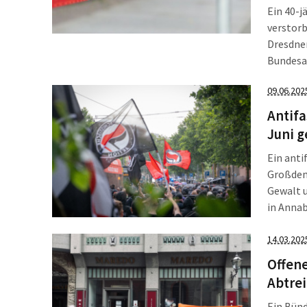
Ein 40-j
verstorb
Dresdner
Bundesa
Politike
09.06.202
berichte
darüber 
Antifa
Juni g
Ein anti
Großdemo
Gewalt u
in Anna
protesti
organisi
14.03.202
des […]
Offene
Abtre
Ein Bünd