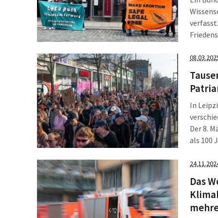
Wissensc
verfasst
Frieden
auf, die
bereits 
08.03.202
Montag s
Tause
Patria
In Leip
verschi
Der 8. M
als 100 
Sozialis
Demonst
24.11.202
Das W
Klima
mehre