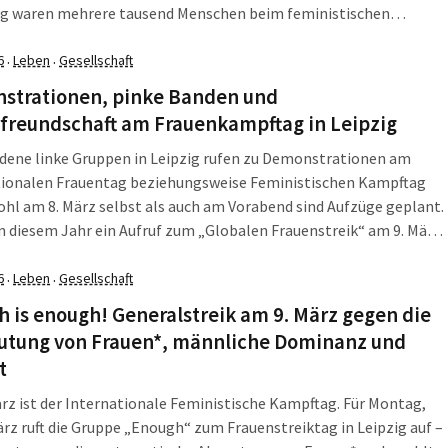
zig waren mehrere tausend Menschen beim feministischen
 auf der Straße und die großen Leipziger Fußballclubs hatten
nterschiedlich erfolgreiche Spiele. Die LZ […]
6
Leben
Gesellschaft
·
·
strationen, pinke Banden und
rfreundschaft am Frauenkampftag in Leipzig
dene linke Gruppen in Leipzig rufen zu Demonstrationen am
tionalen Frauentag beziehungsweise Feministischen Kampftag
ohl am 8. März selbst als auch am Vorabend sind Aufzüge geplant.
in diesem Jahr ein Aufruf zum „Globalen Frauenstreik“ am 9. März.
ist unter anderem der „Frauen-Ruhetag“ in Island vor mehr als 50
Den Auftakt […]
6
Leben
Gesellschaft
·
·
 is enough! Generalstreik am 9. März gegen die
utung von Frauen*, männliche Dominanz und
t
rz ist der Internationale Feministische Kampftag. Für Montag,
ärz ruft die Gruppe „Enough“ zum Frauenstreiktag in Leipzig auf –