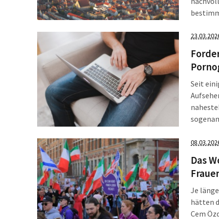
nachvoll
bestimmt
mutmaßli
Unschul
23.03.202
Forde
Porno
Seit ein
Aufsehen
naheste
sogenann
vielen k
Deepfake
08.03.202
die Erst
Das W
Fraue
Je länge
hätten 
Cem Özd