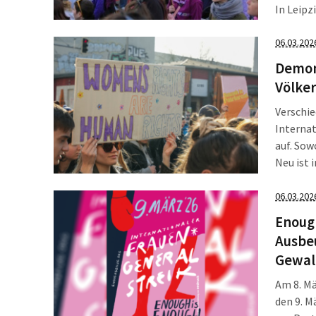
In Leip
Kampftag
höchst u
06.03.202
Demon
Völke
Verschie
Interna
auf. Sow
Neu ist 
Vorbild 
Jahren. 
06.03.202
Enough
Ausbe
Gewal
Am 8. Mä
den 9. M