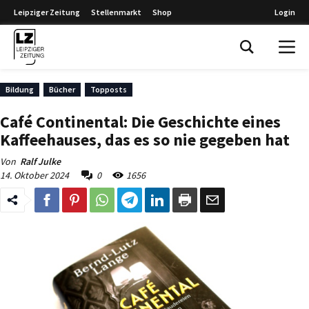
Leipziger Zeitung
Stellenmarkt
Shop
Login
Leipziger Zeitung
Bildung
Bücher
Topposts
Café Continental: Die Geschichte eines
Kaffeehauses, das es so nie gegeben hat
Von
Ralf Julke
14. Oktober 2024
0
1656