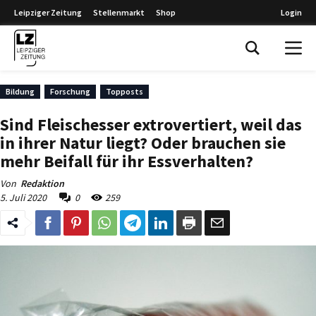
Leipziger Zeitung
Stellenmarkt
Shop
Login
Leipziger Zeitung
Bildung
Forschung
Topposts
Sind Fleischesser extrovertiert, weil das
in ihrer Natur liegt? Oder brauchen sie
mehr Beifall für ihr Essverhalten?
Von
Redaktion
5. Juli 2020
0
259