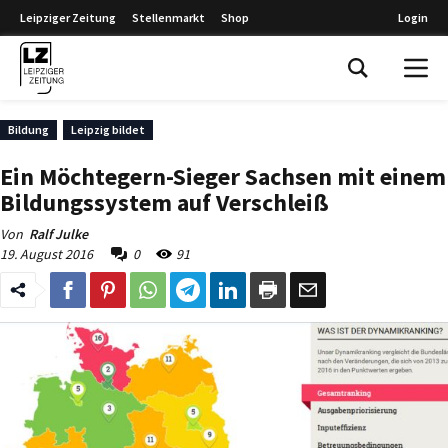
Leipziger Zeitung
Stellenmarkt
Shop
Login
Leipziger Zeitung
Bildung
Leipzig bildet
Ein Möchtegern-Sieger Sachsen mit einem
Bildungssystem auf Verschleiß
Von
Ralf Julke
19. August 2016
0
91