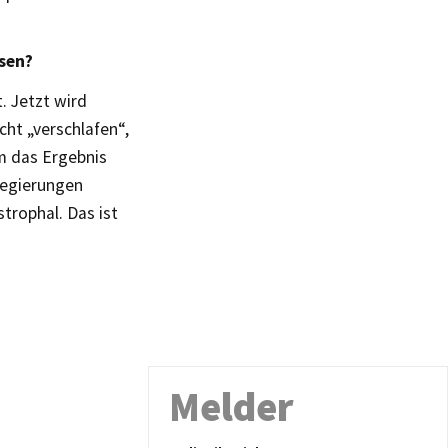
sen?
. Jetzt wird
ht „verschlafen“,
m das Ergebnis
 Regierungen
trophal. Das ist
Melder