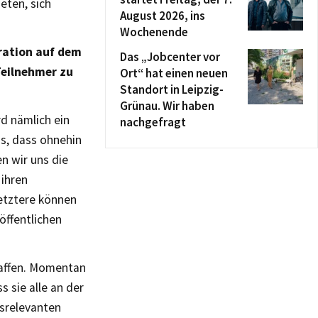
ieten, sich
August 2026, ins
Wochenende
tration auf dem
Das „Jobcenter vor
Teilnehmer zu
Ort“ hat einen neuen
Standort in Leipzig-
Grünau. Wir haben
d nämlich ein
nachgefragt
us, dass ohnehin
n wir uns die
 ihren
etztere können
öffentlichen
haffen. Momentan
s sie alle an der
gsrelevanten