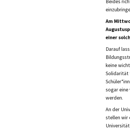
Beides rich
einzubring
Am Mittwoc
Augustuspl
einer solc
Darauf las
Bildungsstr
keine wich
Solidarität
Schüler*in
sogar eine
werden.
An der Uni
stellen wir
Universität