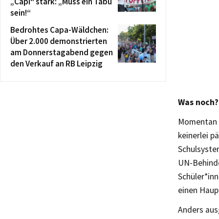
„Capi“ stark: „Muss ein Tabu
sein!“
Bedrohtes Capa-Wäldchen:
Über 2.000 demonstrierten
am Donnerstagabend gegen
den Verkauf an RB Leipzig
Was noch?
Momentan w
keinerlei p
Schulsyste
UN-Behinde
Schüler*inn
einen Haup
Anders ausg