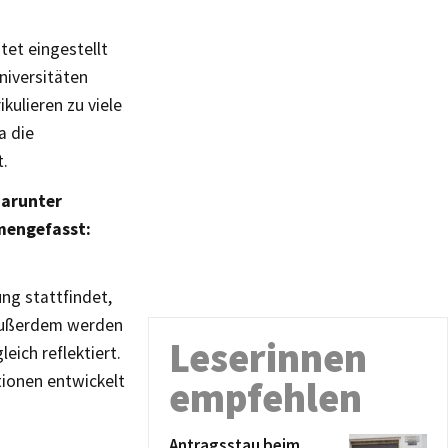
tet eingestellt
niversitäten
kulieren zu viele
a die
t.
darunter
mengefasst:
ng stattfindet,
. Außerdem werden
Leserinnen
ich reflektiert.
ionen entwickelt
empfehlen
Antragsstau beim