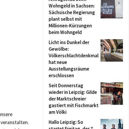
Wohngeld in Sachsen:
Sächsische Regierung
plant selbst mit
Millionen-Kürzungen
beim Wohngeld
Licht ins Dunkel der
Gewölbe:
Völkerschlachtdenkmal
hat neue
Ausstellungsräume
erschlossen
Seit Donnerstag
wieder in Leipzig: Gilde
der Marktschreier
gastiert mit Fischmarkt
am Völki
unsere
Hallo Leipzig: So
veranstalten.
startet Freitag, der 7.