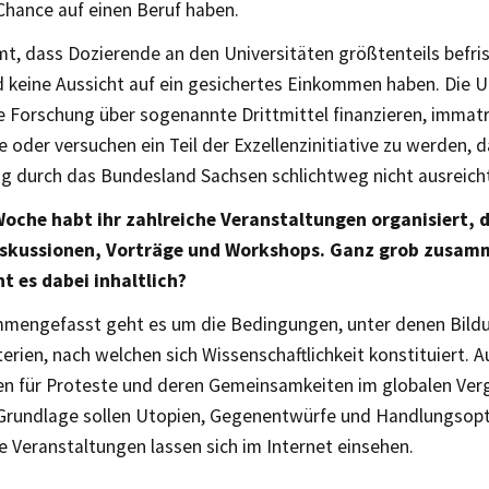
Chance auf einen Beruf haben.
, dass Dozierende an den Universitäten größtenteils befris
 keine Aussicht auf ein gesichertes Einkommen haben. Die U
 Forschung über sogenannte Drittmittel finanzieren, immatri
 oder versuchen ein Teil der Exzellenzinitiative zu werden, d
ng durch das Bundesland Sachsen schlichtweg nicht ausreich
Woche habt ihr zahlreiche Veranstaltungen organisiert, 
skussionen, Vorträge und Workshops. Ganz grob zusam
 es dabei inhaltlich?
mengefasst geht es um die Bedingungen, unter denen Bildu
terien, nach welchen sich Wissenschaftlichkeit konstituiert
n für Proteste und deren Gemeinsamkeiten im globalen Vergle
 Grundlage sollen Utopien, Gegenentwürfe und Handlungsopt
e Veranstaltungen lassen sich im Internet einsehen.