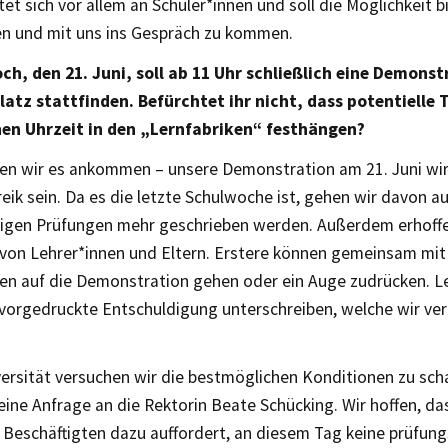
tet sich vor allem an Schüler*innen und soll die Möglichkeit b
en und mit uns ins Gespräch zu kommen.
h, den 21. Juni, soll ab 11 Uhr schließlich eine Demons
atz stattfinden. Befürchtet ihr nicht, dass potentielle 
hen Uhrzeit in den „Lernfabriken“ festhängen?
sen wir es ankommen – unsere Demonstration am 21. Juni wir
eik sein. Da es die letzte Schulwoche ist, gehen wir davon a
tigen Prüfungen mehr geschrieben werden. Außerdem erhoffe
 von Lehrer*innen und Eltern. Erstere können gemeinsam mit
nen auf die Demonstration gehen oder ein Auge zudrücken. L
 vorgedruckte Entschuldigung unterschreiben, welche wir ver
versität versuchen wir die bestmöglichen Konditionen zu sc
 eine Anfrage an die Rektorin Beate Schücking. Wir hoffen, das
 Beschäftigten dazu auffordert, an diesem Tag keine prüfun