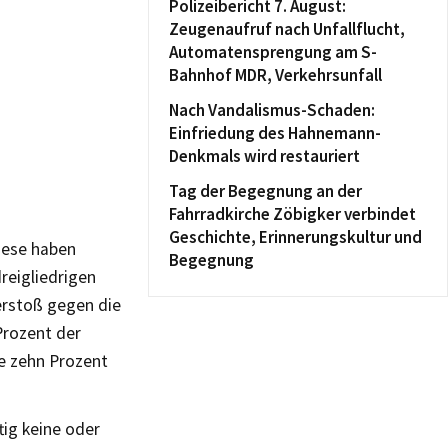
Polizeibericht 7. August:
Zeugenaufruf nach Unfallflucht,
Automatensprengung am S-
Bahnhof MDR, Verkehrsunfall
Nach Vandalismus-Schaden:
Einfriedung des Hahnemann-
Denkmals wird restauriert
Tag der Begegnung an der
Fahrradkirche Zöbigker verbindet
Geschichte, Erinnerungskultur und
iese haben
Begegnung
reigliedrigen
erstoß gegen die
Prozent der
re zehn Prozent
tig keine oder