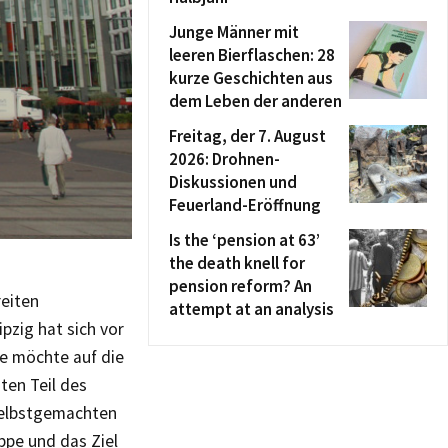
Junge Männer mit
leeren Bierflaschen: 28
kurze Geschichten aus
dem Leben der anderen
Freitag, der 7. August
2026: Drohnen-
Diskussionen und
Feuerland-Eröffnung
Is the ‘pension at 63’
the death knell for
pension reform? An
reiten
attempt at an analysis
ipzig hat sich vor
e möchte auf die
ten Teil des
 selbstgemachten
pe und das Ziel