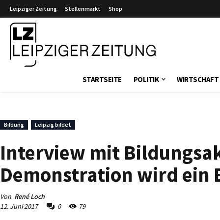
Leipziger Zeitung
Stellenmarkt
Shop
Leipziger Zeitung
STARTSEITE
POLITIK
WIRTSCHAFT
Bildung
Leipzig bildet
Interview mit Bildungsakt
Demonstration wird ein 
Von
René Loch
12. Juni 2017
0
79