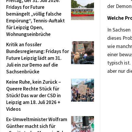
Freitag, der 31. Juli 2026:
der Demons
Fridays for Future
bemängelt „völlig falsche
Welche Pro
Empörung“, Tennis-Auftakt
für Leipzig Open,
In Sachsen 
Wohnungseinbrüche
dieses Pro
Kritik an fossiler
wie manchm
Bundesregierung: Fridays for
einer bewus
Future Leipzig lädt am 31.
typisch ist
Juli ein zur Demo auf die
aber nur di
Sachsenbrücke
Keine Ruhe, kein Zurück –
Queere Rechte Stück für
Stück! Das war der CSD in
Leipzig am 18. Juli 2026 +
Videos
Ex-Umweltminister Wolfram
Günther macht sich für