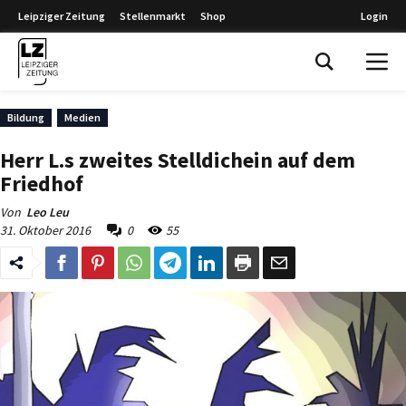
Leipziger Zeitung
Stellenmarkt
Shop
Login
Leipziger Zeitung
Bildung
Medien
Herr L.s zweites Stelldichein auf dem
Friedhof
Von
Leo Leu
31. Oktober 2016
0
55