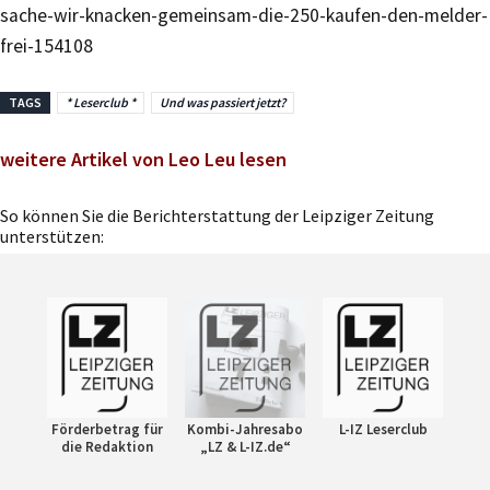
sache-wir-knacken-gemeinsam-die-250-kaufen-den-melder-
frei-154108
TAGS
* Leserclub *
Und was passiert jetzt?
weitere Artikel von Leo Leu lesen
So können Sie die Berichterstattung der Leipziger Zeitung
unterstützen:
Förderbetrag für
Kombi-Jahresabo
L-IZ Leserclub
die Redaktion
„LZ & L-IZ.de“