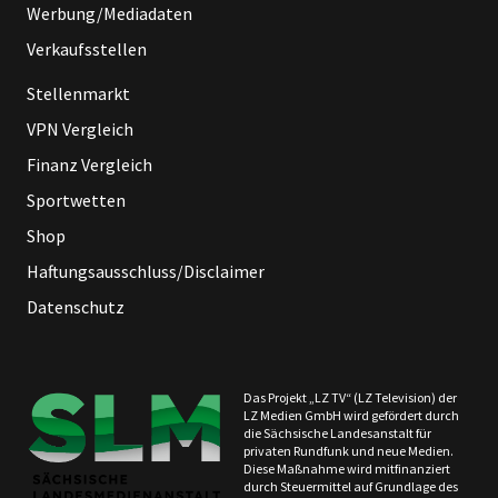
Werbung/Mediadaten
Verkaufsstellen
Stellenmarkt
VPN Vergleich
Finanz Vergleich
Sportwetten
Shop
Haftungsausschluss/Disclaimer
Datenschutz
Das Projekt „LZ TV“ (LZ Television) der
LZ Medien GmbH wird gefördert durch
die Sächsische Landesanstalt für
privaten Rundfunk und neue Medien.
Diese Maßnahme wird mitfinanziert
durch Steuermittel auf Grundlage des