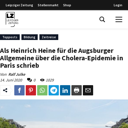
Leipziger Zeitung
Stellenmarkt
Shop
Login
Leipziger Zeitung
Topposts
Bildung
Zeitreise
Als Heinrich Heine für die Augsburger
Allgemeine über die Cholera-Epidemie in
Paris schrieb
Von
Ralf Julke
14. Juni 2020
0
1029