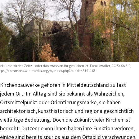
e Nikolaikirche Zeitz – oder das, was von ihr geblieben ist. Foto: Jwaller, CC BY-SA 3.0,
tps://commons.wikimedia.org/w/index.php?curid=45191163
Kirchenbauwerke gehören in Mitteldeutschland zu fast
jedem Ort. Im Alltag sind sie bekannt als Wahrzeichen,
Ortsmittelpunkt oder Orientierungsmarke, sie haben
architektonisch, kunsthistorisch und regionalgeschichtlich
vielfältige Bedeutung. Doch die Zukunft vieler Kirchen ist
bedroht: Dutzende von ihnen haben ihre Funktion verloren,
einige sind bereits spurlos aus dem Ortsbild verschwunden.