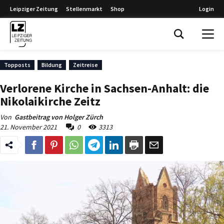
Leipziger Zeitung
Stellenmarkt
Shop
Login
Leipziger Zeitung
Topposts
Bildung
Zeitreise
Verlorene Kirche in Sachsen-Anhalt: die
Nikolaikirche Zeitz
Von
Gastbeitrag von Holger Zürch
21. November 2021
0
3313