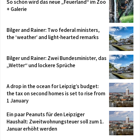
So schön wird das neue „Feuerland“ im Zoo
+ Galerie
Bilger and Rainer: Two federal ministers,
the ‘weather’ and light-hearted remarks
Bilger und Rainer: Zwei Bundesminister, das
„Wetter“ und lockere Sprüche
A drop in the ocean for Leipzig’s budget:
the tax on second homes is set to rise from
1 January
Ein paar Peanuts für den Leipziger
Haushalt: Zweitwohnungsteuer soll zum 1.
Januar erhöht werden