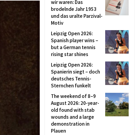
wir waren: Das
brodelnde Jahr 1953
und das uralte Parzival-
Motiv
Leipzig Open 2026:
Spanish player wins –
but a German tennis
rising star shines
Leipzig Open 2026:
Spanierin siegt – doch
deutsches Tennis-
Sternchen funkelt
The weekend of 8–9
August 2026: 20-year-
old found with stab
wounds and a large
demonstration in
Plauen