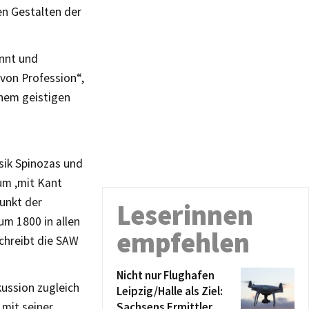
n Gestalten der
annt und
 von Profession“,
inem geistigen
sik Spinozas und
um ‚mit Kant
punkt der
Leserinnen
um 1800 in allen
empfehlen
chreibt die SAW
Nicht nur Flughafen
kussion zugleich
Leipzig/Halle als Ziel:
Sachsens Ermittler
mit seiner