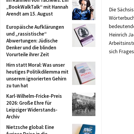
Im Rahmen von Tacheles: Ein
„BookWalkTalk“ mit Hannah
Die Sächsis
Arendt am 15. August
Wörterbuch
bedeutenden
Europäische Aufklärungen
und „rassistische“
Heinrich Ja
Abwertungen: Jüdische
Arbeitsinst
Denker und die blinden
sich Frage
Vorurteile ihrer Zeit
Hirn statt Moral: Was unser
heutiges Politikdilemma mit
unserem ignorierten Gehirn
zu tun hat
Karl-Wilhelm-Fricke-Preis
2026: Große Ehre für
Leipziger Widerstands-
Archiv
Nietzsche global: Eine