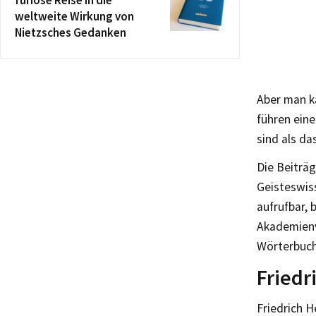
furiose Reise in die
weltweite Wirkung von
Nietzsches Gedanken
Aber man ka
führen eine
sind als d
Die Beiträg
Geisteswiss
aufrufbar, 
Akademienv
Wörterbuch
Friedr
Friedrich H