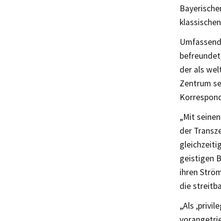
Bayerische
klassische
Umfassend 
befreundet,
der als we
Zentrum se
Korrespond
„Mit seine
der Transz
gleichzeiti
geistigen B
ihren Strö
die streitb
„Als ‚privi
vorangetri