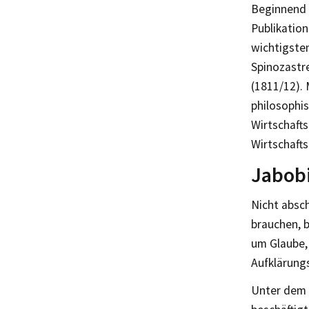
Beginnend 
Publikation
wichtigsten
Spinozastr
(1811/12). 
philosophis
Wirtschaft
Wirtschaft
Jabobi
Nicht absch
brauchen, b
um Glaube, 
Aufklärungs
Unter dem T