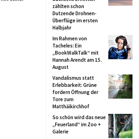
zählten schon
Dutzende Drohnen-
Überflüge im ersten
Halbjahr
Im Rahmen von
Tacheles: Ein
„BookWalkTalk“ mit
Hannah Arendt am 15.
August
Vandalismus statt
Erlebbarkeit: Grüne
fordern Öffnung der
Tore zum
Matthäikirchhof
So schön wird das neue
„Feuerland“ im Zoo +
Galerie