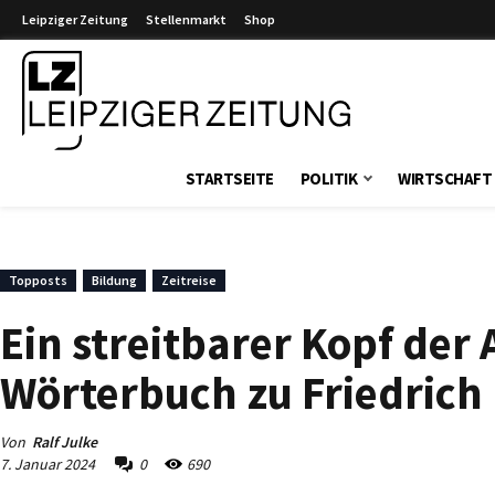
Leipziger Zeitung
Stellenmarkt
Shop
Leipziger Zeitung
STARTSEITE
POLITIK
WIRTSCHAFT
Topposts
Bildung
Zeitreise
Ein streitbarer Kopf der
Wörterbuch zu Friedrich
Von
Ralf Julke
7. Januar 2024
0
690