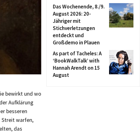
Das Wochenende, 8./9.
August 2026: 20-
Jähriger mit
Stichverletzungen
entdeckt und
Großdemo in Plauen
As part of Tacheles: A
‘BookWalkTalk’ with
Hannah Arendt on 15
August
sie bewirkt und wo
 der Aufklärung
ner besseren
 Streit warfen,
elten, das