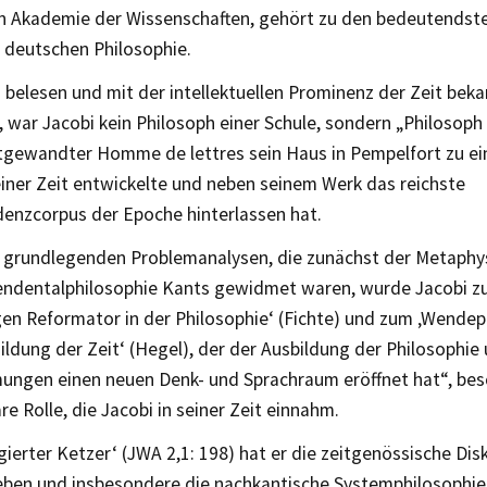
n Akademie der Wissenschaften, gehört zu den bedeutendste
n deutschen Philosophie.
belesen und mit der intellektuellen Prominenz der Zeit bek
 war Jacobi kein Philosoph einer Schule, sondern „Philosoph
ltgewandter Homme de lettres sein Haus in Pempelfort zu e
iner Zeit entwickelte und neben seinem Werk das reichste
enzcorpus der Epoche hinterlassen hat.
n grundlegenden Problemanalysen, die zunächst der Metaphy
endentalphilosophie Kants gewidmet waren, wurde Jacobi z
gen Reformator in der Philosophie‘ (Fichte) und zum ‚Wende
ildung der Zeit‘ (Hegel), der der Ausbildung der Philosophie 
mungen einen neuen Denk- und Sprachraum eröffnet hat“, bes
are Rolle, die Jacobi in seiner Zeit einnahm.
legierter Ketzer‘ (JWA 2,1: 198) hat er die zeitgenössische Dis
eben und insbesondere die nachkantische Systemphilosophie 