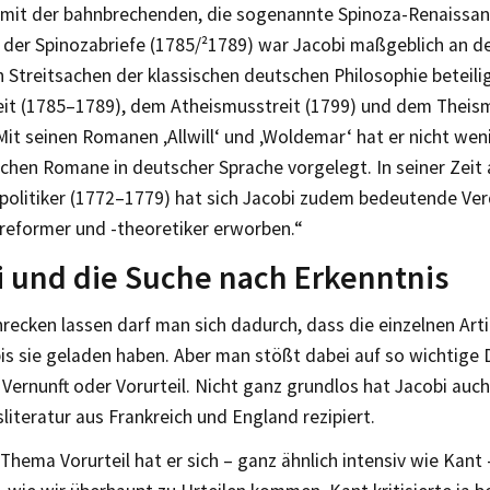
mit der bahnbrechenden, die sogenannte Spinoza-Renaissa
 der Spinozabriefe (1785/²1789) war Jacobi maßgeblich an de
 Streitsachen der klassischen deutschen Philosophie beteili
eit (1785–1789), dem Atheismusstreit (1799) und dem Theis
Mit seinen Romanen ‚Allwill‘ und ‚Woldemar‘ hat er nicht weni
chen Romane in deutscher Sprache vorgelegt. In seiner Zeit 
spolitiker (1772–1779) hat sich Jacobi zudem bedeutende Ver
sreformer und -theoretiker erworben.“
 und die Suche nach Erkenntnis
recken lassen darf man sich dadurch, dass die einzelnen Arti
is sie geladen haben. Aber man stößt dabei auf so wichtige 
Vernunft oder Vorurteil. Nicht ganz grundlos hat Jacobi auch
literatur aus Frankreich und England rezipiert.
hema Vorurteil hat er sich – ganz ähnlich intensiv wie Kant 