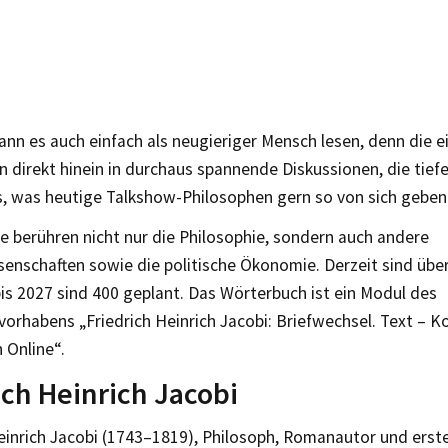
nn es auch einfach als neugieriger Mensch lesen, denn die e
n direkt hinein in durchaus spannende Diskussionen, die tief
as, was heutige Talkshow-Philosophen gern so von sich geben
e berühren nicht nur die Philosophie, sondern auch andere
enschaften sowie die politische Ökonomie. Derzeit sind über
bis 2027 sind 400 geplant. Das Wörterbuch ist ein Modul des
orhabens „Friedrich Heinrich Jacobi: Briefwechsel. Text – 
 Online“.
ich Heinrich Jacobi
einrich Jacobi (1743–1819), Philosoph, Romanautor und erste