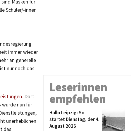
d sind Masken für
lle Schüler/-innen
Landesregierung
heit immer wieder
ehr an generelle
st nur noch das
Leserinnen
empfehlen
tleistungen
. Dort
s wurde nun für
Hallo Leipzig: So
Dienstleistungen,
startet Dienstag, der 4.
cht unerheblichen
August 2026
t das