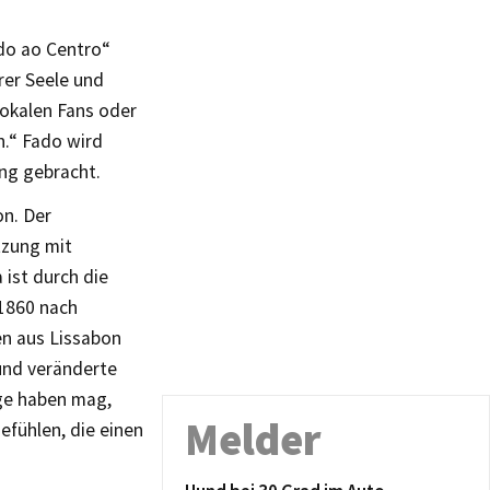
ado ao Centro“
rer Seele und
lokalen Fans oder
n.“ Fado wird
ng gebracht.
on. Der
tzung mit
 ist durch die
 1860 nach
n aus Lissabon
und veränderte
nge haben mag,
Melder
efühlen, die einen