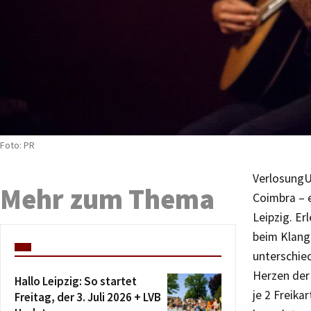
Foto: PR
Verlosung
U
Mehr zum Thema
Coimbra – 
Leipzig. Er
beim Klang 
unterschied
Herzen der 
Hallo Leipzig: So startet
je 2 Freika
Freitag, der 3. Juli 2026 + LVB