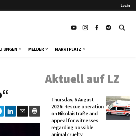
Login
LTUNGEN
MELDER
MARKTPLATZ
Aktuell auf LZ
o“
Thursday, 6 August
2026: Rescue operation
on Nikolaistraße and
appeal for witnesses
regarding possible
animal cruelty