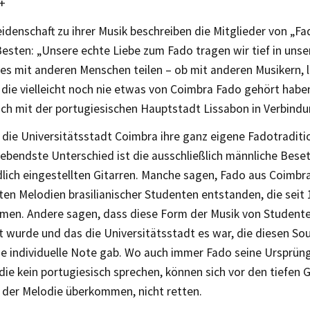
+
idenschaft zu ihrer Musik beschreiben die Mitglieder von „F
esten: „Unsere echte Liebe zum Fado tragen wir tief in unse
es mit anderen Menschen teilen – ob mit anderen Musikern, 
die vielleicht noch nie etwas von Coimbra Fado gehört habe
ich mit der portugiesischen Hauptstadt Lissabon in Verbindu
die Universitätsstadt Coimbra ihre ganz eigene Fadotraditi
ebendste Unterschied ist die ausschließlich männliche Bese
lich eingestellten Gitarren. Manche sagen, Fado aus Coimbra
en Melodien brasilianischer Studenten entstanden, die seit
men. Andere sagen, dass diese Form der Musik von Studente
t wurde und das die Universitätsstadt es war, die diesen So
ne individuelle Note gab. Wo auch immer Fado seine Ursprü
die kein portugiesisch sprechen, können sich vor den tiefen G
 der Melodie überkommen, nicht retten.