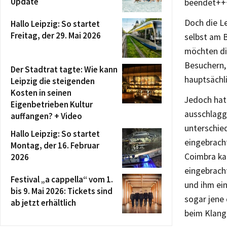
Update
beendet++
Doch die Le
Hallo Leipzig: So startet
Freitag, der 29. Mai 2026
selbst am B
möchten di
Besuchern, 
Der Stadtrat tagte: Wie kann
hauptsächl
Leipzig die steigenden
Kosten in seinen
Jedoch hat 
Eigenbetrieben Kultur
ausschlagg
auffangen? + Video
unterschied
Hallo Leipzig: So startet
eingebracht
Montag, der 16. Februar
Coimbra ka
2026
eingebrach
Festival „a cappella“ vom 1.
und ihm ei
bis 9. Mai 2026: Tickets sind
sogar jene 
ab jetzt erhältlich
beim Klang