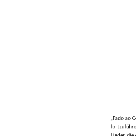
„Fado ao C
fortzuführe
Lieder, die