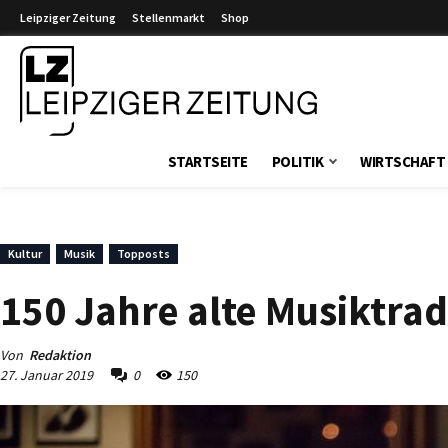
Leipziger Zeitung
Stellenmarkt
Shop
Leipziger Zeitung
STARTSEITE
POLITIK
WIRTSCHAFT
Kultur
Musik
Topposts
150 Jahre alte Musiktrad
Von
Redaktion
27. Januar 2019
0
150