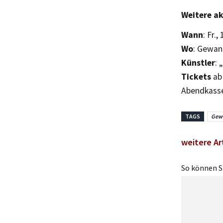
Weitere ak
Wann
: Fr.
Wo
: Gewan
Künstler
: 
Tickets
ab 
Abendkasse
TAGS
Gew
weitere Ar
So können Si