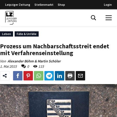
Leipziger Zeitung
Stellenmarkt
Shop
Login
Leipziger Zeitung
Leben
Fälle & Unfälle
Prozess um Nachbarschaftsstreit endet
mit Verfahrenseinstellung
Von
Alexander Böhm & Martin Schöler
1. Mai 2015
0
115