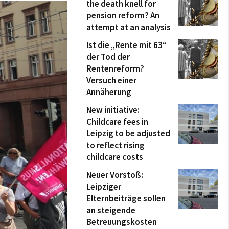
the death knell for
pension reform? An
attempt at an analysis
Ist die „Rente mit 63“
der Tod der
Rentenreform?
Versuch einer
Annäherung
New initiative:
Childcare fees in
Leipzig to be adjusted
to reflect rising
childcare costs
Neuer Vorstoß:
Leipziger
Elternbeiträge sollen
an steigende
Betreuungskosten