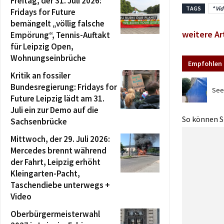
Freitag, der 31. Juli 2026:
TAGS
* Vid
Fridays for Future
bemängelt „völlig falsche
weitere Ar
Empörung“, Tennis-Auftakt
für Leipzig Open,
Wohnungseinbrüche
Empfohlen 
Kritik an fossiler
Bundesregierung: Fridays for
See
Future Leipzig lädt am 31.
Juli ein zur Demo auf die
So können Si
Sachsenbrücke
Mittwoch, der 29. Juli 2026:
Mercedes brennt während
der Fahrt, Leipzig erhöht
Kleingarten-Pacht,
Taschendiebe unterwegs +
Video
Oberbürgermeisterwahl