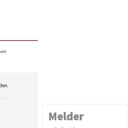
ment
den.
Melder