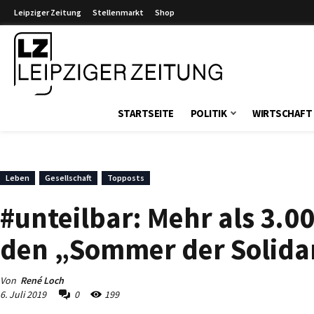
Leipziger Zeitung
Stellenmarkt
Shop
Leipziger Zeitung
STARTSEITE
POLITIK
WIRTSCHAFT
Leben
Gesellschaft
Topposts
#unteilbar: Mehr als 3.00
den „Sommer der Solidari
Von
René Loch
6. Juli 2019
0
199