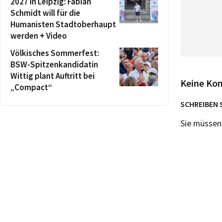
2027 in Leipzig: Fabian
Schmidt will für die
Humanisten Stadtoberhaupt
werden + Video
Völkisches Sommerfest:
BSW-Spitzenkandidatin
Wittig plant Auftritt bei
Keine Ko
„Compact“
SCHREIBEN 
Sie müsse