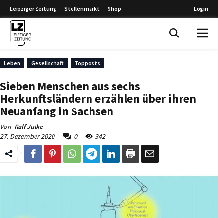
Leipziger Zeitung
Stellenmarkt
Shop
Login
Leipziger Zeitung
Leben
Gesellschaft
Topposts
Sieben Menschen aus sechs
Herkunftsländern erzählen über ihren
Neuanfang in Sachsen
Von
Ralf Julke
27. Dezember 2020
0
342