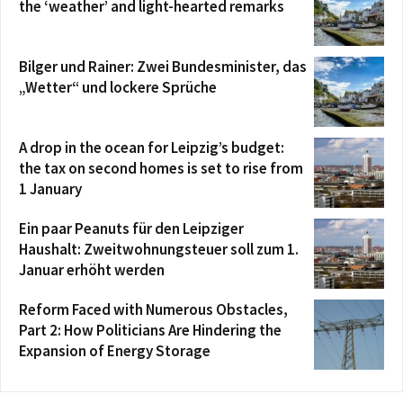
the ‘weather’ and light-hearted remarks
Bilger und Rainer: Zwei Bundesminister, das
„Wetter“ und lockere Sprüche
A drop in the ocean for Leipzig’s budget:
the tax on second homes is set to rise from
1 January
Ein paar Peanuts für den Leipziger
Haushalt: Zweitwohnungsteuer soll zum 1.
Januar erhöht werden
Reform Faced with Numerous Obstacles,
Part 2: How Politicians Are Hindering the
Expansion of Energy Storage