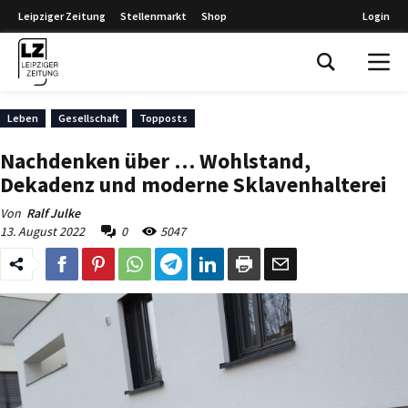
Leipziger Zeitung
Stellenmarkt
Shop
Login
Leipziger Zeitung
Leben
Gesellschaft
Topposts
Nachdenken über … Wohlstand,
Dekadenz und moderne Sklavenhalterei
Von
Ralf Julke
13. August 2022
0
5047