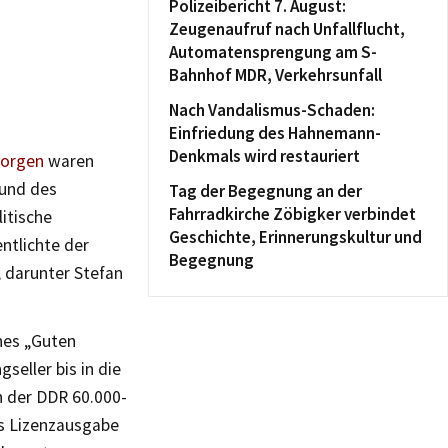
Polizeibericht 7. August:
Zeugenaufruf nach Unfallflucht,
Automatensprengung am S-
Bahnhof MDR, Verkehrsunfall
Nach Vandalismus-Schaden:
Einfriedung des Hahnemann-
Denkmals wird restauriert
Morgen
waren
 und des
Tag der Begegnung an der
Fahrradkirche Zöbigker verbindet
litische
Geschichte, Erinnerungskultur und
entlichte der
Begegnung
, darunter Stefan
hes „Guten
eller bis in die
n der DDR 60.000-
ls Lizenzausgabe