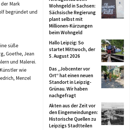
 der Mark
Wohngeld in Sachsen:
olf begründet und
Sächsische Regierung
plant selbst mit
Millionen-Kürzungen
beim Wohngeld
Hallo Leipzig: So
eine süße
startet Mittwoch, der
rg, Goethe, Jean
5. August 2026
alern und Malerei.
Das „Jobcenter vor
Künstler wie
Ort“ hat einen neuen
iedrich, Menzel
Standort in Leipzig-
Grünau. Wir haben
nachgefragt
Akten aus der Zeit vor
den Eingemeindungen:
Historische Quellen zu
Leipzigs Stadtteilen