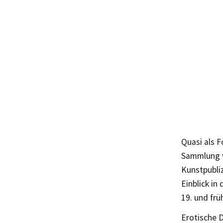
Quasi als F
Sammlung v
Kunstpubliz
Einblick i
19. und frü
Erotische 