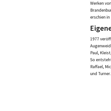
Werken von
Brandenbur
erschien in
Eigene
1977 veröf
Augenweide
Paul, Kleis
So entsteh
Raffael, Mi
und Turner.