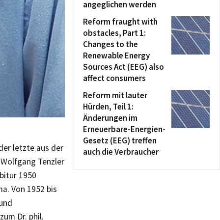
angeglichen werden
Reform fraught with
obstacles, Part 1:
Changes to the
Renewable Energy
Sources Act (EEG) also
affect consumers
Reform mit lauter
Hürden, Teil 1:
Änderungen im
Erneuerbare-Energien-
Gesetz (EEG) treffen
der letzte aus der
auch die Verbraucher
. Wolfgang Tenzler
bitur 1950
ma. Von 1952 bis
 und
um Dr. phil.