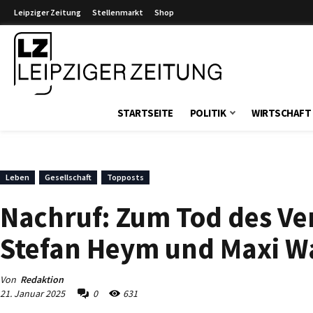
Leipziger Zeitung
Stellenmarkt
Shop
Leipziger Zeitung
STARTSEITE
POLITIK
WIRTSCHAFT
Leben
Gesellschaft
Topposts
Nachruf: Zum Tod des Ver
Stefan Heym und Maxi W
Von
Redaktion
21. Januar 2025
0
631