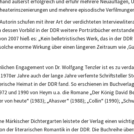
rhand äußerst erfolgreich und erfuhr mehrere Neuauflagen, 
heaterinszenierungen und mehrere episodische Verfilmunge
Autorin schufen mit ihrer Art der verdichteten Interviewliter
 dessen Vorbild in der DDR weitere Porträtbücher entstanden
on 2007 hieß es: „Kein belletristisches Werk, das in der DD
 solche enorme Wirkung über einen längeren Zeitraum wie ‚G
lichen Engagement von Dr. Wolfgang Tenzler ist es zu verda
1970er Jahre auch der lange Jahre verfemte Schriftsteller 
gerische Heimat in der DDR fand. So erschienen im Buchverla
972 und 1990 von Heym u.a. die Romane „Der König David Ber
r von heute“ (1983); „Ahasver“ (1988); „Collin“ (1990); „Sc
he Märkischer Dichtergarten leistete der Verlag einen wichti
n der literarischen Romantik in der DDR. Die Buchreihe über