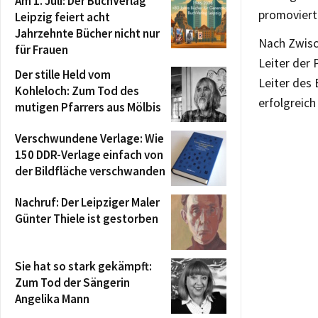
Am 1. Juli: Der BuchVerlag
promoviert
Leipzig feiert acht
Jahrzehnte Bücher nicht nur
Nach Zwisch
für Frauen
Leiter der 
Der stille Held vom
Leiter des 
Kohleloch: Zum Tod des
erfolgreich
mutigen Pfarrers aus Mölbis
Verschwundene Verlage: Wie
150 DDR-Verlage einfach von
der Bildfläche verschwanden
Nachruf: Der Leipziger Maler
Günter Thiele ist gestorben
Sie hat so stark gekämpft:
Zum Tod der Sängerin
Angelika Mann