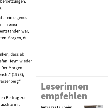
Übersetzungen,
n.
atur ein eigenes
. In einer
R entstanden war,
uten Morgen, du
nken, dass ab
Stefan Heym wieder
g Der Morgen
icht“ (1973);
hwarzenberg“
Leserinnen
empfehlen
gen Beitrag zur
raschte mit
Antragsstau beim