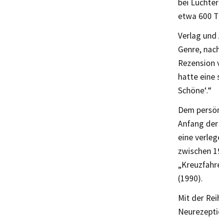
bei Luchte
etwa 600 T
Verlag und 
Genre, nach
Rezension v
hatte eine
Schöne‘.“
Dem persön
Anfang der 
eine verle
zwischen 1
„Kreuzfahre
(1990).
Mit der Rei
Neurezeptio