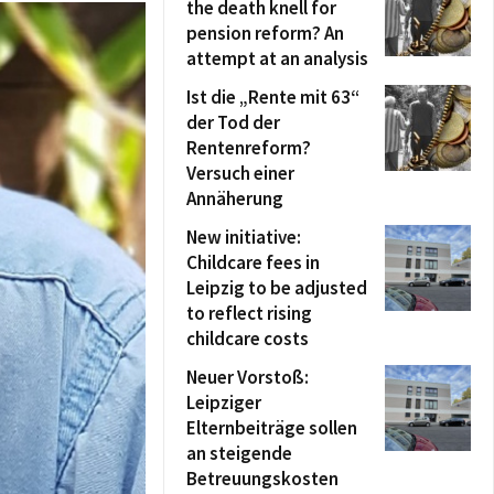
the death knell for
pension reform? An
attempt at an analysis
Ist die „Rente mit 63“
der Tod der
Rentenreform?
Versuch einer
Annäherung
New initiative:
Childcare fees in
Leipzig to be adjusted
to reflect rising
childcare costs
Neuer Vorstoß:
Leipziger
Elternbeiträge sollen
an steigende
Betreuungskosten