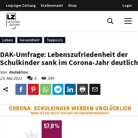
Leipziger Zeitung
Stellenmarkt
Shop
Login
Leipziger Zeitung
Leben
Gesundheit
Topposts
DAK-Umfrage: Lebenszufriedenheit der
Schulkinder sank im Corona-Jahr deutlich
Von
Redaktion
23. Mai 2021
0
399