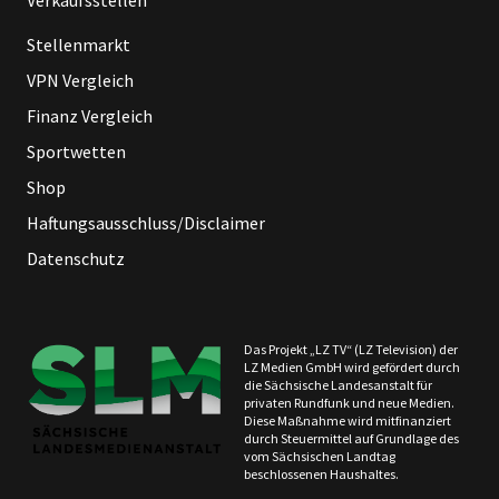
Verkaufsstellen
Stellenmarkt
VPN Vergleich
Finanz Vergleich
Sportwetten
Shop
Haftungsausschluss/Disclaimer
Datenschutz
Das Projekt „LZ TV“ (LZ Television) der
LZ Medien GmbH wird gefördert durch
die Sächsische Landesanstalt für
privaten Rundfunk und neue Medien.
Diese Maßnahme wird mitfinanziert
durch Steuermittel auf Grundlage des
vom Sächsischen Landtag
beschlossenen Haushaltes.