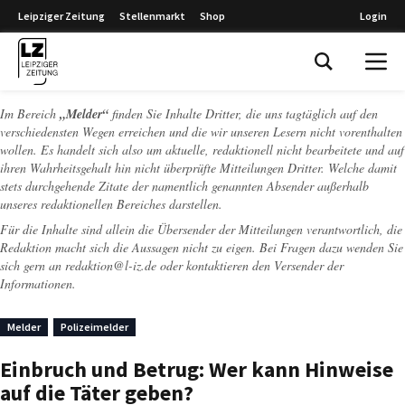
Leipziger Zeitung
Stellenmarkt
Shop
Login
Leipziger Zeitung
Im Bereich
„Melder“
finden Sie Inhalte Dritter, die uns tagtäglich auf den
verschiedensten Wegen erreichen und die wir unseren Lesern nicht vorenthalten
wollen. Es handelt sich also um aktuelle, redaktionell nicht bearbeitete und auf
ihren Wahrheitsgehalt hin nicht überprüfte Mitteilungen Dritter. Welche damit
stets durchgehende Zitate der namentlich genannten Absender außerhalb
unseres redaktionellen Bereiches darstellen.
Für die Inhalte sind allein die Übersender der Mitteilungen verantwortlich, die
Redaktion macht sich die Aussagen nicht zu eigen. Bei Fragen dazu wenden Sie
sich gern an
redaktion@l-iz.de
oder kontaktieren den Versender der
Informationen.
Melder
Polizeimelder
Einbruch und Betrug: Wer kann Hinweise
auf die Täter geben?