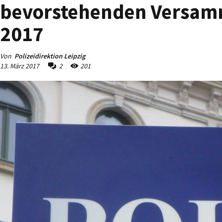
bevorstehenden Versam
2017
Von
Polizeidirektion Leipzig
13. März 2017
2
201