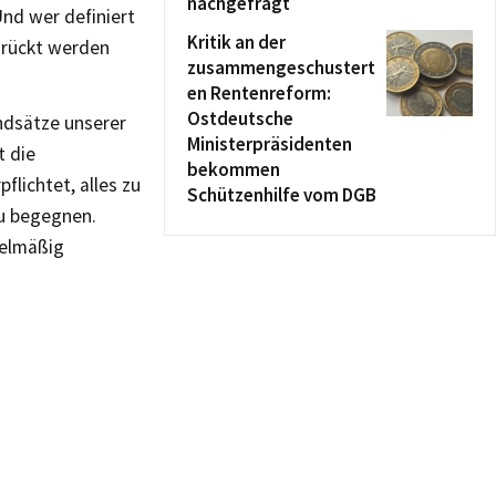
nachgefragt
nd wer definiert
Kritik an der
drückt werden
zusammengeschustert
en Rentenreform:
Ostdeutsche
ndsätze unserer
Ministerpräsidenten
t die
bekommen
lichtet, alles zu
Schützenhilfe vom DGB
u begegnen.
gelmäßig