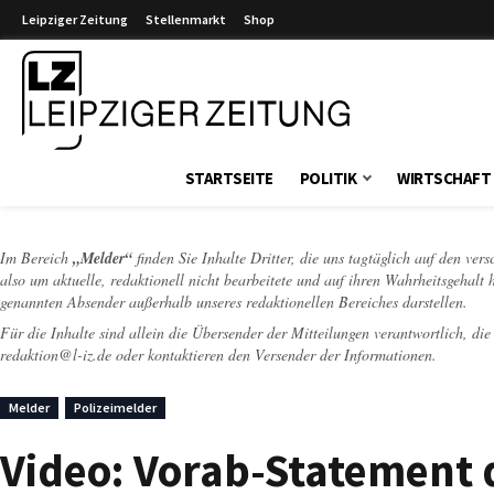
Leipziger Zeitung
Stellenmarkt
Shop
Leipziger Zeitung
STARTSEITE
POLITIK
WIRTSCHAFT
Im Bereich
„Melder“
finden Sie Inhalte Dritter, die uns tagtäglich auf den ver
also um aktuelle, redaktionell nicht bearbeitete und auf ihren Wahrheitsgehalt 
genannten Absender außerhalb unseres redaktionellen Bereiches darstellen.
Für die Inhalte sind allein die Übersender der Mitteilungen verantwortlich, di
redaktion@l-iz.de
oder kontaktieren den Versender der Informationen.
Melder
Polizeimelder
Video: Vorab-Statement d