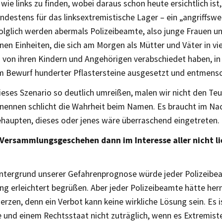
 wie links zu finden, wobei daraus schon heute ersichtlich ist
indestens für das linksextremistische Lager – ein „angriffswe
Folglich werden abermals Polizeibeamte, also junge Frauen 
en Einheiten, die sich am Morgen als Mütter und Väter in vie
 von ihren Kindern und Angehörigen verabschiedet haben, in
m Bewurf hunderter Pflastersteine ausgesetzt und entmensc
eses Szenario so deutlich umreißen, malen wir nicht den Teu
nennen schlicht die Wahrheit beim Namen. Es braucht im Nac
haupten, dieses oder jenes wäre überraschend eingetreten.
 Versammlungsgeschehen dann im Interesse aller nicht l
ntergrund unserer Gefahrenprognose würde jeder Polizeibea
ng erleichtert begrüßen. Aber jeder Polizeibeamte hätte he
zen, denn ein Verbot kann keine wirkliche Lösung sein. Es i
 und einem Rechtsstaat nicht zuträglich, wenn es Extremiste