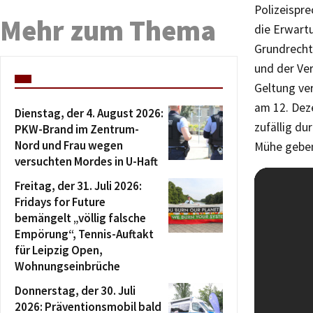
Polizeispr
Mehr zum Thema
die Erwartu
Grundrechte
und der Ver
Geltung ver
am 12. Dez
Dienstag, der 4. August 2026:
zufällig du
PKW-Brand im Zentrum-
Nord und Frau wegen
Mühe geben,
versuchten Mordes in U-Haft
Freitag, der 31. Juli 2026:
Fridays for Future
bemängelt „völlig falsche
Empörung“, Tennis-Auftakt
für Leipzig Open,
Wohnungseinbrüche
Donnerstag, der 30. Juli
2026: Präventionsmobil bald