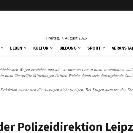
Freitag, 7. August 2026
LEBEN
KULTUR
BILDUNG
SPORT
VERANSTA
schiedensten Wegen erreichen und die wir unseren Lesern nicht vorenthalten woll
hin nicht überprüfte Mitteilungen Dritter. Welche damit stets durchgehende Zita
e Redaktion macht sich die Aussagen nicht zu eigen. Bei Fragen dazu wenden Sie
er Polizeidirektion Leip