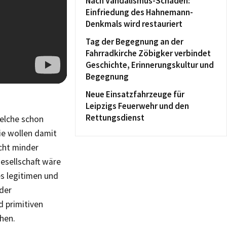
Nach Vandalismus-Schaden:
Einfriedung des Hahnemann-
Denkmals wird restauriert
Tag der Begegnung an der
Fahrradkirche Zöbigker verbindet
Geschichte, Erinnerungskultur und
Begegnung
Neue Einsatzfahrzeuge für
Leipzigs Feuerwehr und den
Rettungsdienst
welche schon
ie wollen damit
icht minder
esellschaft wäre
es legitimen und
nder
d primitiven
hen.