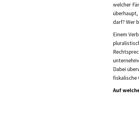
welcher Fä
überhaupt,
darf? Wer 
Einem Verb
pluralistis
Rechtsprech
unternehme
Dabei über
fiskalische
Auf welche