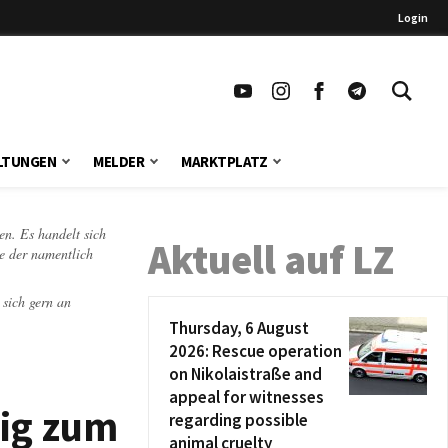
Login
LTUNGEN
MELDER
MARKTPLATZ
en. Es handelt sich
Aktuell auf LZ
te der namentlich
 sich gern an
Thursday, 6 August
2026: Rescue operation
on Nikolaistraße and
appeal for witnesses
zig zum
regarding possible
animal cruelty