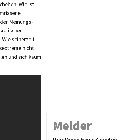
hehen: Wie ist
umrissene
, der Meinungs-
raktischen
 Wie seinerzeit
tsextreme nicht
llen und sich kaum
Melder