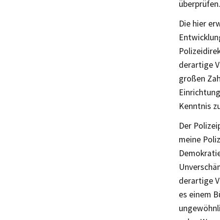
überprüfen.
Die hier e
Entwicklun
Polizeidire
derartige V
großen Zah
Einrichtung
Kenntnis z
Der Polize
meine Poliz
Demokratie 
Unverschäm
derartige V
es einem Bü
ungewöhnlic