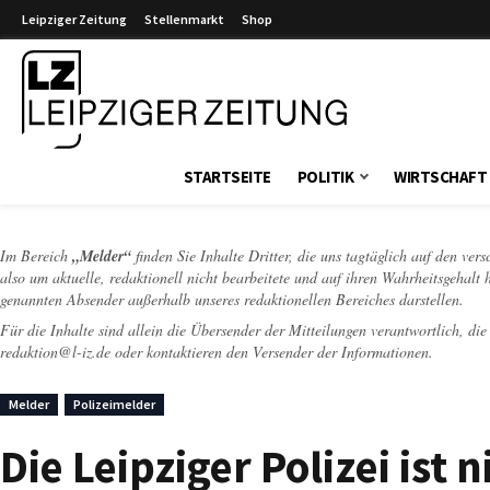
Leipziger Zeitung
Stellenmarkt
Shop
Leipziger Zeitung
STARTSEITE
POLITIK
WIRTSCHAFT
Im Bereich
„Melder“
finden Sie Inhalte Dritter, die uns tagtäglich auf den ver
also um aktuelle, redaktionell nicht bearbeitete und auf ihren Wahrheitsgehalt 
genannten Absender außerhalb unseres redaktionellen Bereiches darstellen.
Für die Inhalte sind allein die Übersender der Mitteilungen verantwortlich, di
redaktion@l-iz.de
oder kontaktieren den Versender der Informationen.
Melder
Polizeimelder
Die Leipziger Polizei ist n