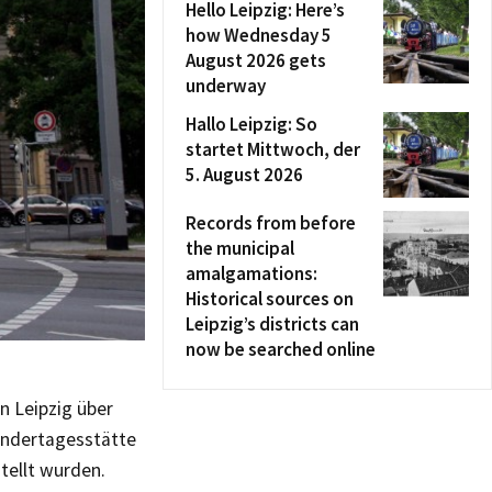
Hello Leipzig: Here’s
how Wednesday 5
August 2026 gets
underway
Hallo Leipzig: So
startet Mittwoch, der
5. August 2026
Records from before
the municipal
amalgamations:
Historical sources on
Leipzig’s districts can
now be searched online
n Leipzig über
Kindertagesstätte
tellt wurden.