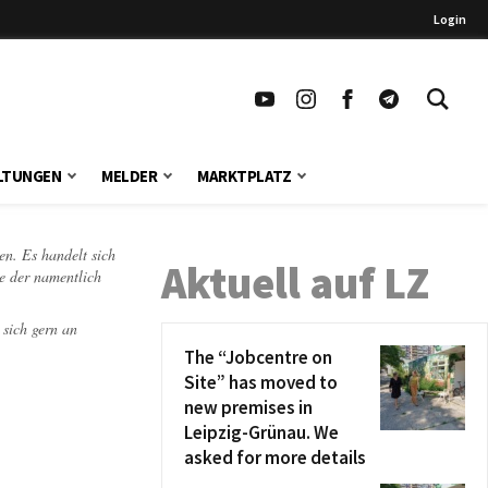
Login
LTUNGEN
MELDER
MARKTPLATZ
en. Es handelt sich
Aktuell auf LZ
te der namentlich
 sich gern an
The “Jobcentre on
Site” has moved to
new premises in
Leipzig-Grünau. We
asked for more details