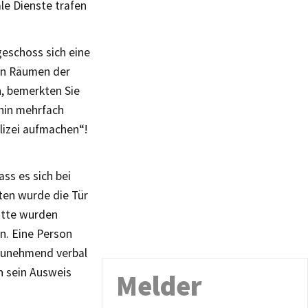
le Dienste trafen
geschoss sich eine
den Räumen der
n, bemerkten Sie
fhin mehrfach
lizei aufmachen“!
ss es sich bei
ten wurde die Tür
ätte wurden
n. Eine Person
 zunehmend verbal
h sein Ausweis
Melder