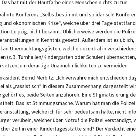
 Das hat mit der Hautfarbe eines Menschen nichts zu tun.
rwähnte Konferenz „Selbstbestimmt und solidarisch! Konferen
g und ökonomischen Krise“, welche über drei Tage stattfand
ktion Leipzig, nicht bekannt. Üblicherweise werden die Polize
eranstaltungen in Kenntnis gesetzt. Außerdem ist es üblich, 
l an Übernachtungsgästen, welche dezentral in verschieden
en (z.B. Turnhallen/Kindergärten oder Schulen) übernachten, 
u setzen, um derartige Unannehmlichkeiten zu vermeiden.
ipräsident Bernd Merbitz: „Ich verwahre mich entschieden da
ei als „rassistisch“ in diesem Zusammenhang dargestellt wir
gehört es, beide Seiten anzuhören. Eine Stigmatisierung der 
theit. Das ist Stimmungsmache. Warum hat man die Polizei 
eranstaltung, welche ich für sehr bedeutsam halte, nicht in
rger verübeln, welcher über Notruf die Polizei verständigt,
her Zeit in einer Kindertagesstätte sind? Der Verdacht einer