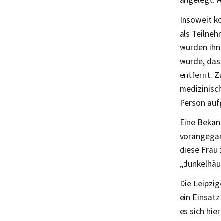
Insoweit ko
als Teilneh
wurden ihn
wurde, das
entfernt. 
medizinisch
Person auf
Eine Bekann
vorangegan
diese Frau 
„dunkelhäut
Die Leipzig
ein Einsatz
es sich hie