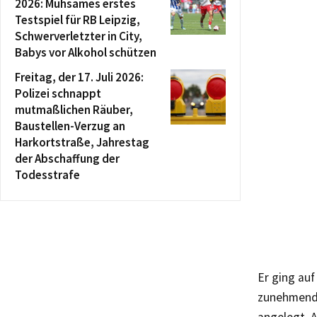
2026: Mühsames erstes
Testspiel für RB Leipzig,
Schwerverletzter in City,
Babys vor Alkohol schützen
Freitag, der 17. Juli 2026:
Polizei schnappt
mutmaßlichen Räuber,
Baustellen-Verzug an
Harkortstraße, Jahrestag
der Abschaffung der
Todesstrafe
Er ging auf
zunehmend 
angelegt. 