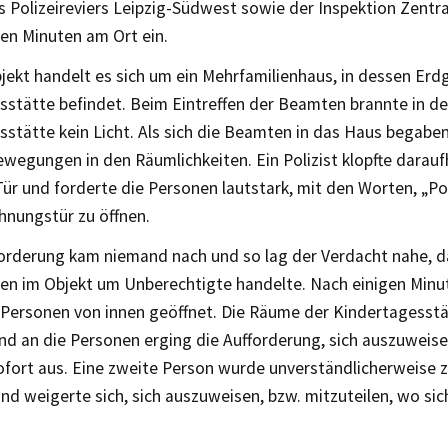
 Polizeireviers Leipzig-Südwest sowie der Inspektion Zentra
en Minuten am Ort ein.
ekt handelt es sich um ein Mehrfamilienhaus, in dessen Erd
sstätte befindet. Beim Eintreffen der Beamten brannte in 
stätte kein Licht. Als sich die Beamten in das Haus begabe
wegungen in den Räumlichkeiten. Ein Polizist klopfte darau
ür und forderte die Personen lautstark, mit den Worten, „Po
hnungstür zu öffnen.
forderung kam niemand nach und so lag der Verdacht nahe, da
en im Objekt um Unberechtigte handelte. Nach einigen Minu
 Personen von innen geöffnet. Die Räume der Kindertagesst
nd an die Personen erging die Aufforderung, sich auszuweise
sofort aus. Eine zweite Person wurde unverständlicherweise
nd weigerte sich, sich auszuweisen, bzw. mitzuteilen, wo sic