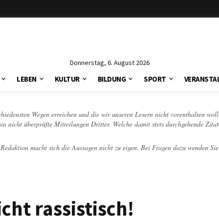
Donnerstag, 6. August 2026
LEBEN
KULTUR
BILDUNG
SPORT
VERANSTA
schiedensten Wegen erreichen und die wir unseren Lesern nicht vorenthalten woll
hin nicht überprüfte Mitteilungen Dritter. Welche damit stets durchgehende Zita
e Redaktion macht sich die Aussagen nicht zu eigen. Bei Fragen dazu wenden Sie
icht rassistisch!