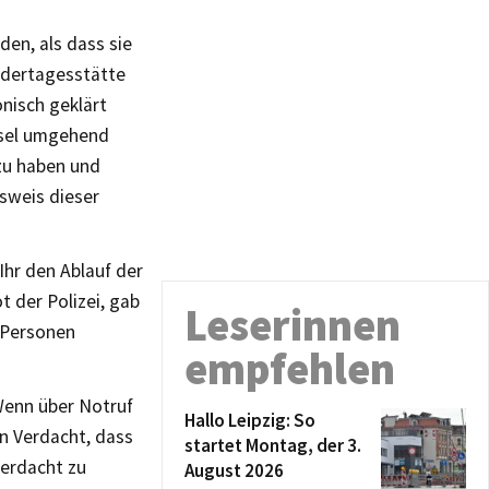
en, als dass sie
indertagesstätte
nisch geklärt
ssel umgehend
zu haben und
sweis dieser
Ihr den Ablauf der
 der Polizei, gab
Leserinnen
e Personen
empfehlen
 Wenn über Notruf
Hallo Leipzig: So
en Verdacht, dass
startet Montag, der 3.
Verdacht zu
August 2026