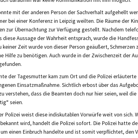
nnte mit der anderen Person der Sachverhalt aufgehellt werd
mer bei einer Konferenz in Leipzig weilten. Die Räume der K
en zur Übernachtung zur Verfügung gestellt. Nachdem telefo
s diese Aussage der Wahrheit entsprach, wurde die Handfe
Zu keiner Zeit wurde von dieser Person geäußert, Schmerzen 
e Hilfe zu benötigen. Auch wurde in der Zwischenzeit der Au
gefunden.
te der Tagesmutter kam zum Ort und die Polizei erläuterte 
genen Einsatzmaßnahme. Sichtlich erbost über das Aufgebot
zu verstehen, dass die Beamten doch nur hier seien, weil di
ig“ seien.
er Polizei weist diese indiskutablen Vorwürfe weit von sich.
 bekannt wird, handelt die Polizei sofort. Die Polizei hatte d
r um einen Einbruch handelte und ist somit verpflichtet, den 