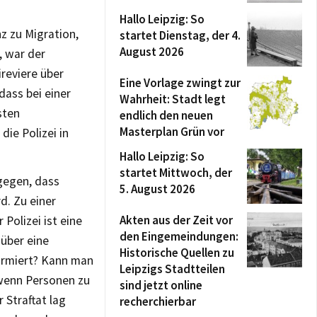
Hallo Leipzig: So
z zu Migration,
startet Dienstag, der 4.
August 2026
, war der
ireviere über
Eine Vorlage zwingt zur
dass bei einer
Wahrheit: Stadt legt
sten
endlich den neuen
Masterplan Grün vor
die Polizei in
Hallo Leipzig: So
startet Mittwoch, der
gegen, dass
5. August 2026
d. Zu einer
Akten aus der Zeit vor
Polizei ist eine
den Eingemeindungen:
über eine
Historische Quellen zu
formiert? Kann man
Leipzigs Stadtteilen
 wenn Personen zu
sind jetzt online
 Straftat lag
recherchierbar