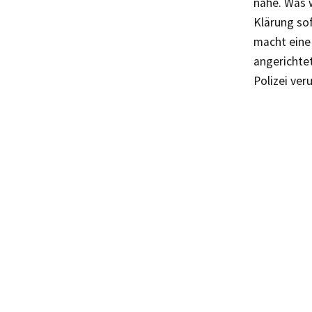
nahe. Was 
Klärung sof
macht eine 
angerichtet
Polizei ver