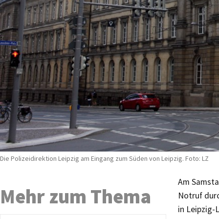
Die Polizeidirektion Leipzig am Eingang zum Süden von Leipzig. Foto: LZ
Am Samstag
Mehr zum Thema
Notruf durc
in Leipzig