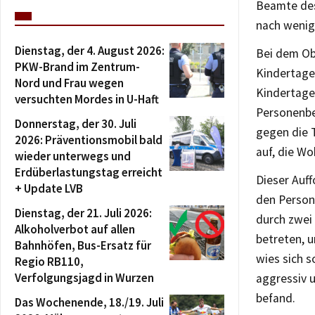
Beamte des
nach wenig
Dienstag, der 4. August 2026:
Bei dem Obj
PKW-Brand im Zentrum-
Kindertage
Nord und Frau wegen
Kindertages
versuchten Mordes in U-Haft
Personenbe
Donnerstag, der 30. Juli
gegen die T
2026: Präventionsmobil bald
auf, die Wo
wieder unterwegs und
Erdüberlastungstag erreicht
Dieser Auf
+ Update LVB
den Person
Dienstag, der 21. Juli 2026:
durch zwei
Alkoholverbot auf allen
betreten, u
Bahnhöfen, Bus-Ersatz für
wies sich 
Regio RB110,
Verfolgungsjagd in Wurzen
aggressiv u
befand.
Das Wochenende, 18./19. Juli