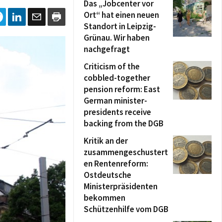
Das „Jobcenter vor
Ort“ hat einen neuen
Standort in Leipzig-
Grünau. Wir haben
nachgefragt
Criticism of the
cobbled-together
pension reform: East
German minister-
presidents receive
backing from the DGB
Kritik an der
zusammengeschustert
en Rentenreform:
Ostdeutsche
Ministerpräsidenten
bekommen
Schützenhilfe vom DGB