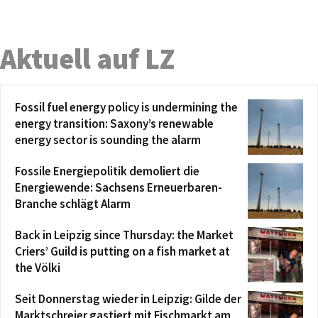
Aktuell auf LZ
Fossil fuel energy policy is undermining the
energy transition: Saxony’s renewable
energy sector is sounding the alarm
Fossile Energiepolitik demoliert die
Energiewende: Sachsens Erneuerbaren-
Branche schlägt Alarm
Back in Leipzig since Thursday: the Market
Criers’ Guild is putting on a fish market at
the Völki
Seit Donnerstag wieder in Leipzig: Gilde der
Marktschreier gastiert mit Fischmarkt am