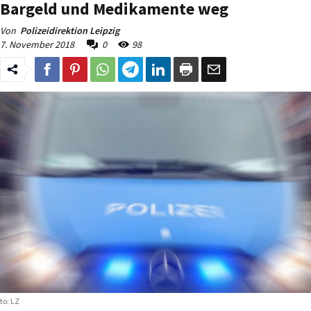
Bargeld und Medikamente weg
Von
Polizeidirektion Leipzig
7. November 2018
0
98
to: LZ