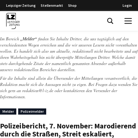
Leipziger Zeitung
Stellenmarkt
Shop
Login
Leipziger Zeitung
Im Bereich
„Melder“
finden Sie Inhalte Dritter, die uns tagtäglich auf den
verschiedensten Wegen erreichen und die wir unseren Lesern nicht vorenthalten
wollen. Es handelt sich also um aktuelle, redaktionell nicht bearbeitete und auf
ihren Wahrheitsgehalt hin nicht überprüfte Mitteilungen Dritter. Welche damit
stets durchgehende Zitate der namentlich genannten Absender außerhalb
unseres redaktionellen Bereiches darstellen.
Für die Inhalte sind allein die Übersender der Mitteilungen verantwortlich, die
Redaktion macht sich die Aussagen nicht zu eigen. Bei Fragen dazu wenden Sie
sich gern an
redaktion@l-iz.de
oder kontaktieren den Versender der
Informationen.
Melder
Polizeimelder
Polizeibericht, 7. November: Marodierend
durch die Straßen, Streit eskaliert,