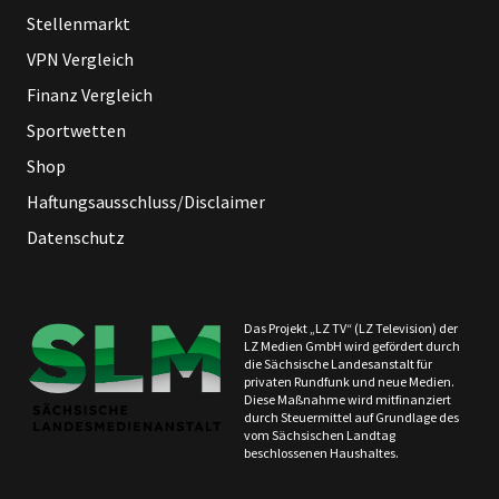
Stellenmarkt
VPN Vergleich
Finanz Vergleich
Sportwetten
Shop
Haftungsausschluss/Disclaimer
Datenschutz
Das Projekt „LZ TV“ (LZ Television) der
LZ Medien GmbH wird gefördert durch
die Sächsische Landesanstalt für
privaten Rundfunk und neue Medien.
Diese Maßnahme wird mitfinanziert
durch Steuermittel auf Grundlage des
vom Sächsischen Landtag
beschlossenen Haushaltes.