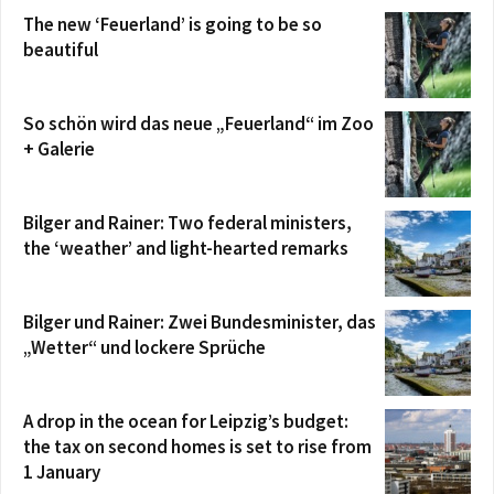
The new ‘Feuerland’ is going to be so
beautiful
So schön wird das neue „Feuerland“ im Zoo
+ Galerie
Bilger and Rainer: Two federal ministers,
the ‘weather’ and light-hearted remarks
Bilger und Rainer: Zwei Bundesminister, das
„Wetter“ und lockere Sprüche
A drop in the ocean for Leipzig’s budget:
the tax on second homes is set to rise from
1 January