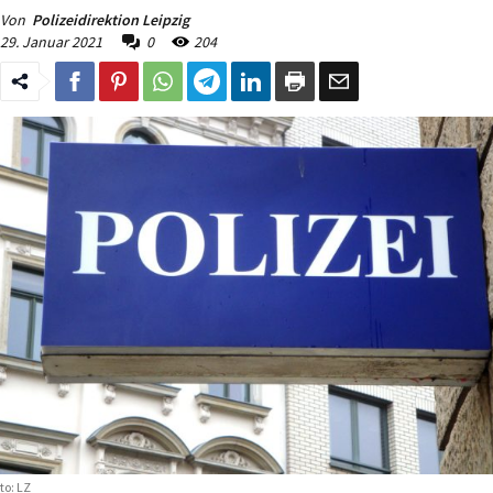
Von
Polizeidirektion Leipzig
29. Januar 2021
0
204
to: LZ