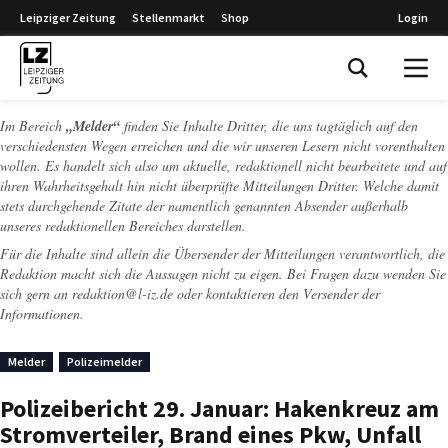
Leipziger Zeitung
Stellenmarkt
Shop
Login
Leipziger Zeitung
Im Bereich
„Melder“
finden Sie Inhalte Dritter, die uns tagtäglich auf den
verschiedensten Wegen erreichen und die wir unseren Lesern nicht vorenthalten
wollen. Es handelt sich also um aktuelle, redaktionell nicht bearbeitete und auf
ihren Wahrheitsgehalt hin nicht überprüfte Mitteilungen Dritter. Welche damit
stets durchgehende Zitate der namentlich genannten Absender außerhalb
unseres redaktionellen Bereiches darstellen.
Für die Inhalte sind allein die Übersender der Mitteilungen verantwortlich, die
Redaktion macht sich die Aussagen nicht zu eigen. Bei Fragen dazu wenden Sie
sich gern an
redaktion@l-iz.de
oder kontaktieren den Versender der
Informationen.
Melder
Polizeimelder
Polizeibericht 29. Januar: Hakenkreuz am
Stromverteiler, Brand eines Pkw, Unfall