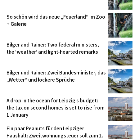
So schön wird das neue „Feuerland“ im Zoo
+ Galerie
Bilger and Rainer: Two federal ministers,
the ‘weather’ and light-hearted remarks
Bilger und Rainer: Zwei Bundesminister, das
„Wetter“ und lockere Sprüche
A drop in the ocean for Leipzig’s budget:
the tax on second homes is set to rise from
1 January
Ein paar Peanuts für den Leipziger
Haushalt: Zweitwohnungsteuer soll zum 1.