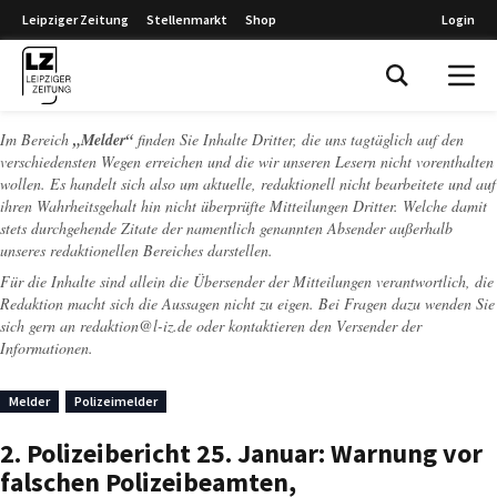
Leipziger Zeitung
Stellenmarkt
Shop
Login
Leipziger Zeitung
Im Bereich
„Melder“
finden Sie Inhalte Dritter, die uns tagtäglich auf den
verschiedensten Wegen erreichen und die wir unseren Lesern nicht vorenthalten
wollen. Es handelt sich also um aktuelle, redaktionell nicht bearbeitete und auf
ihren Wahrheitsgehalt hin nicht überprüfte Mitteilungen Dritter. Welche damit
stets durchgehende Zitate der namentlich genannten Absender außerhalb
unseres redaktionellen Bereiches darstellen.
Für die Inhalte sind allein die Übersender der Mitteilungen verantwortlich, die
Redaktion macht sich die Aussagen nicht zu eigen. Bei Fragen dazu wenden Sie
sich gern an
redaktion@l-iz.de
oder kontaktieren den Versender der
Informationen.
Melder
Polizeimelder
2. Polizeibericht 25. Januar: Warnung vor
falschen Polizeibeamten,