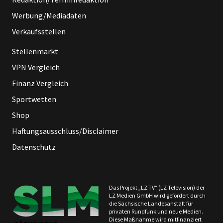
Werbung/Mediadaten
Verkaufsstellen
Stellenmarkt
VPN Vergleich
Finanz Vergleich
Sportwetten
Shop
Haftungsausschluss/Disclaimer
Datenschutz
Das Projekt „LZ TV“ (LZ Television) der
LZ Medien GmbH wird gefördert durch
die Sächsische Landesanstalt für
privaten Rundfunk und neue Medien.
Diese Maßnahme wird mitfinanziert