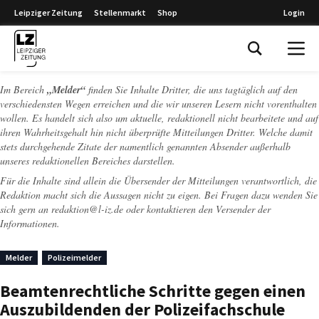
Leipziger Zeitung
Stellenmarkt
Shop
Login
Leipziger Zeitung
Im Bereich
„Melder“
finden Sie Inhalte Dritter, die uns tagtäglich auf den
verschiedensten Wegen erreichen und die wir unseren Lesern nicht vorenthalten
wollen. Es handelt sich also um aktuelle, redaktionell nicht bearbeitete und auf
ihren Wahrheitsgehalt hin nicht überprüfte Mitteilungen Dritter. Welche damit
stets durchgehende Zitate der namentlich genannten Absender außerhalb
unseres redaktionellen Bereiches darstellen.
Für die Inhalte sind allein die Übersender der Mitteilungen verantwortlich, die
Redaktion macht sich die Aussagen nicht zu eigen. Bei Fragen dazu wenden Sie
sich gern an
redaktion@l-iz.de
oder kontaktieren den Versender der
Informationen.
Melder
Polizeimelder
Beamtenrechtliche Schritte gegen einen
Auszubildenden der Polizeifachschule