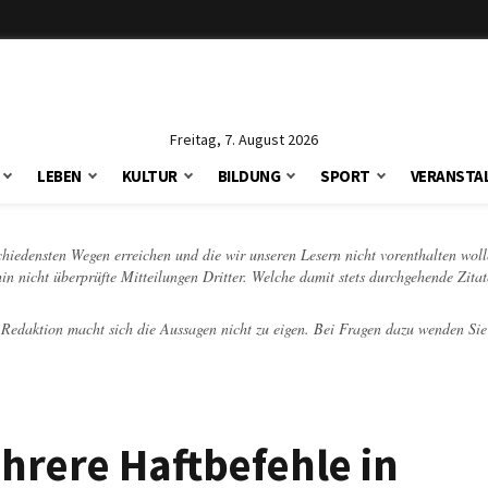
Freitag, 7. August 2026
LEBEN
KULTUR
BILDUNG
SPORT
VERANSTA
schiedensten Wegen erreichen und die wir unseren Lesern nicht vorenthalten woll
hin nicht überprüfte Mitteilungen Dritter. Welche damit stets durchgehende Zita
e Redaktion macht sich die Aussagen nicht zu eigen. Bei Fragen dazu wenden Sie
rere Haftbefehle in