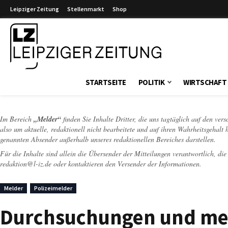
Leipziger Zeitung
Stellenmarkt
Shop
Leipziger Zeitung
STARTSEITE
POLITIK
WIRTSCHAFT
Im Bereich
„Melder“
finden Sie Inhalte Dritter, die uns tagtäglich auf den ver
also um aktuelle, redaktionell nicht bearbeitete und auf ihren Wahrheitsgehalt 
genannten Absender außerhalb unseres redaktionellen Bereiches darstellen.
Für die Inhalte sind allein die Übersender der Mitteilungen verantwortlich, di
redaktion@l-iz.de
oder kontaktieren den Versender der Informationen.
Melder
Polizeimelder
Durchsuchungen und meh