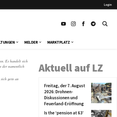
Login
LTUNGEN
MELDER
MARKTPLATZ
en. Es handelt sich
Aktuell auf LZ
te der namentlich
 sich gern an
Freitag, der 7. August
2026: Drohnen-
Diskussionen und
Feuerland-Eröffnung
Is the ‘pension at 63’