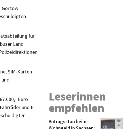
um Gorzow
Beschuldigten
ätsabteilung für
ebuser Land
Polizeidirektionen
one, SIM-Karten
n und
Leserinnen
67.000,- Euro
empfehlen
 Fahrräder und E-
eschuldigten
Antragsstau beim
Wohngeld in Sachsen: