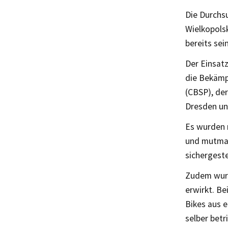
Die Durchs
Wielkopolsk
bereits sei
Der Einsat
die Bekämp
(CBSP), der
Dresden un
Es wurden 
und mutmaß
sichergeste
Zudem wurd
erwirkt. Be
Bikes aus 
selber betr