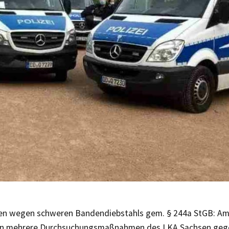
en wegen schweren Bandendiebstahls gem. § 244a StGB: A
en mehrere Durchsuchungsmaßnahmen des LKA Sachsen geg