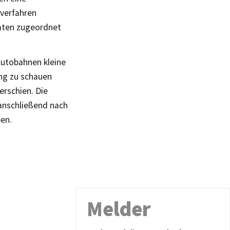
sverfahren
taten zugeordnet
Autobahnen kleine
ung zu schauen
erschien. Die
anschließend nach
en.
Melder