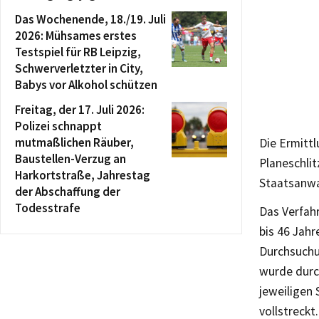
Das Wochenende, 18./19. Juli
2026: Mühsames erstes
Testspiel für RB Leipzig,
Schwerverletzter in City,
Babys vor Alkohol schützen
Freitag, der 17. Juli 2026:
Polizei schnappt
mutmaßlichen Räuber,
Die Ermittl
Baustellen-Verzug an
Planeschli
Harkortstraße, Jahrestag
Staatsanwa
der Abschaffung der
Todesstrafe
Das Verfahr
bis 46 Jah
Durchsuchu
wurde durc
jeweiligen
vollstreckt.