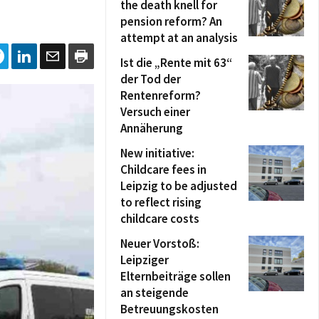
the death knell for
pension reform? An
attempt at an analysis
Ist die „Rente mit 63“
der Tod der
Rentenreform?
Versuch einer
Annäherung
New initiative:
Childcare fees in
Leipzig to be adjusted
to reflect rising
childcare costs
Neuer Vorstoß:
Leipziger
Elternbeiträge sollen
an steigende
Betreuungskosten