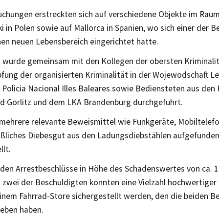
uchungen erstreckten sich auf verschiedene Objekte im Ra
i in Polen sowie auf Mallorca in Spanien, wo sich einer der 
nen neuen Lebensbereich eingerichtet hatte.
z wurde gemeinsam mit den Kollegen der obersten Kriminalit
fung der organisierten Kriminalität in der Wojewodschaft L
 Policia Nacional Illes Baleares sowie Bediensteten aus den 
d Görlitz und dem LKA Brandenburg durchgeführt.
mehrere relevante Beweismittel wie Funkgeräte, Mobiltelef
liches Diebesgut aus den Ladungsdiebstählen aufgefunde
llt.
en Arrestbeschlüsse in Höhe des Schadenswertes von ca. 1
i zwei der Beschuldigten konnten eine Vielzahl hochwertiger
einem Fahrrad-Store sichergestellt werden, den die beiden B
ieben haben.