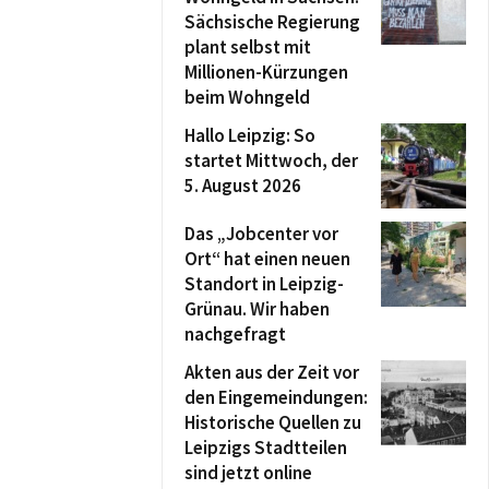
Sächsische Regierung
plant selbst mit
Millionen-Kürzungen
beim Wohngeld
Hallo Leipzig: So
startet Mittwoch, der
5. August 2026
Das „Jobcenter vor
Ort“ hat einen neuen
Standort in Leipzig-
Grünau. Wir haben
nachgefragt
Akten aus der Zeit vor
den Eingemeindungen:
Historische Quellen zu
Leipzigs Stadtteilen
sind jetzt online