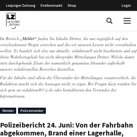
Leipziger Zeitung
Stellenmarkt
Shop
Login
Leipziger Zeitung
Im Bereich
„Melder“
finden Sie Inhalte Dritter, die uns tagtäglich auf den
verschiedensten Wegen erreichen und die wir unseren Lesern nicht vorenthalten
wollen. Es handelt sich also um aktuelle, redaktionell nicht bearbeitete und auf
ihren Wahrheitsgehalt hin nicht überprüfte Mitteilungen Dritter. Welche damit
stets durchgehende Zitate der namentlich genannten Absender außerhalb
unseres redaktionellen Bereiches darstellen.
Für die Inhalte sind allein die Übersender der Mitteilungen verantwortlich, die
Redaktion macht sich die Aussagen nicht zu eigen. Bei Fragen dazu wenden Sie
sich gern an
redaktion@l-iz.de
oder kontaktieren den Versender der
Informationen.
Melder
Polizeimelder
Polizeibericht 24. Juni: Von der Fahrbahn
abgekommen, Brand einer Lagerhalle,