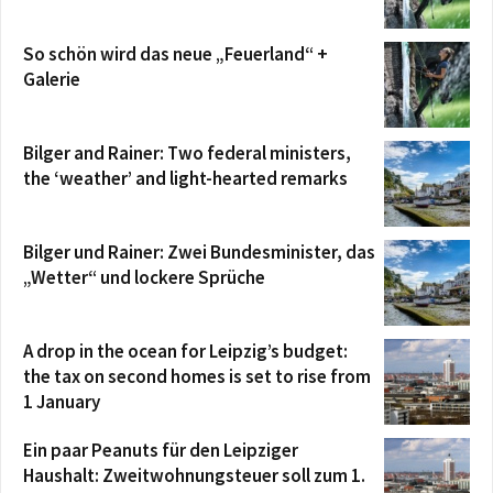
So schön wird das neue „Feuerland“ +
Galerie
Bilger and Rainer: Two federal ministers,
the ‘weather’ and light-hearted remarks
Bilger und Rainer: Zwei Bundesminister, das
„Wetter“ und lockere Sprüche
A drop in the ocean for Leipzig’s budget:
the tax on second homes is set to rise from
1 January
Ein paar Peanuts für den Leipziger
Haushalt: Zweitwohnungsteuer soll zum 1.