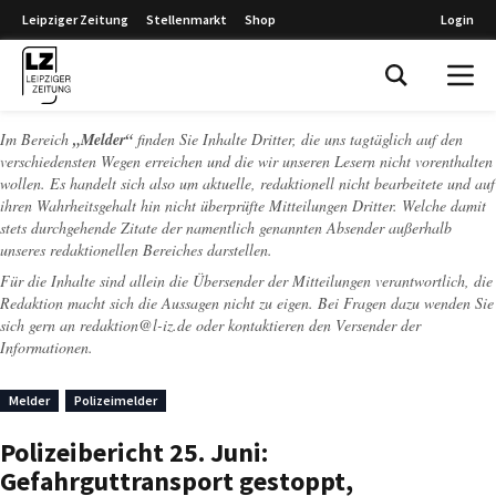
Leipziger Zeitung
Stellenmarkt
Shop
Login
Leipziger Zeitung
Im Bereich
„Melder“
finden Sie Inhalte Dritter, die uns tagtäglich auf den
verschiedensten Wegen erreichen und die wir unseren Lesern nicht vorenthalten
wollen. Es handelt sich also um aktuelle, redaktionell nicht bearbeitete und auf
ihren Wahrheitsgehalt hin nicht überprüfte Mitteilungen Dritter. Welche damit
stets durchgehende Zitate der namentlich genannten Absender außerhalb
unseres redaktionellen Bereiches darstellen.
Für die Inhalte sind allein die Übersender der Mitteilungen verantwortlich, die
Redaktion macht sich die Aussagen nicht zu eigen. Bei Fragen dazu wenden Sie
sich gern an
redaktion@l-iz.de
oder kontaktieren den Versender der
Informationen.
Melder
Polizeimelder
Polizeibericht 25. Juni:
Gefahrguttransport gestoppt,