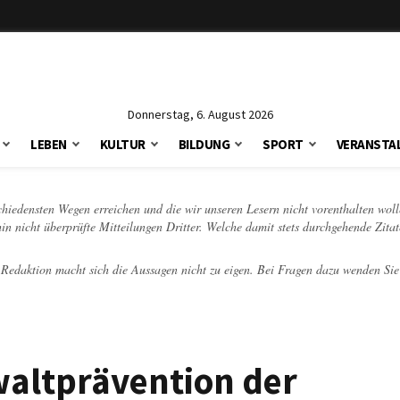
Donnerstag, 6. August 2026
LEBEN
KULTUR
BILDUNG
SPORT
VERANSTA
schiedensten Wegen erreichen und die wir unseren Lesern nicht vorenthalten woll
hin nicht überprüfte Mitteilungen Dritter. Welche damit stets durchgehende Zita
e Redaktion macht sich die Aussagen nicht zu eigen. Bei Fragen dazu wenden Sie
altprävention der