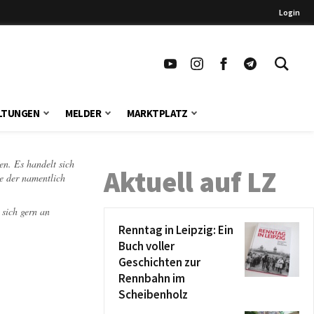
Login
LTUNGEN
MELDER
MARKTPLATZ
en. Es handelt sich
Aktuell auf LZ
te der namentlich
 sich gern an
Renntag in Leipzig: Ein
Buch voller
Geschichten zur
Rennbahn im
Scheibenholz