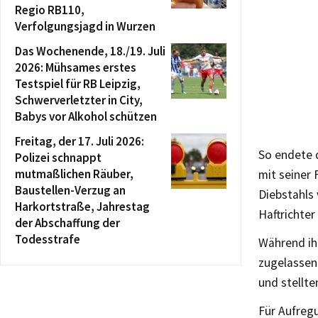
Regio RB110,
Verfolgungsjagd in Wurzen
Das Wochenende, 18./19. Juli
2026: Mühsames erstes
Testspiel für RB Leipzig,
Schwerverletzter in City,
Babys vor Alkohol schützen
Freitag, der 17. Juli 2026:
So endete 
Polizei schnappt
mutmaßlichen Räuber,
mit seiner
Baustellen-Verzug an
Diebstahls
Harkortstraße, Jahrestag
Haftrichter
der Abschaffung der
Todesstrafe
Während ih
zugelassene
und stellte
Für Aufreg