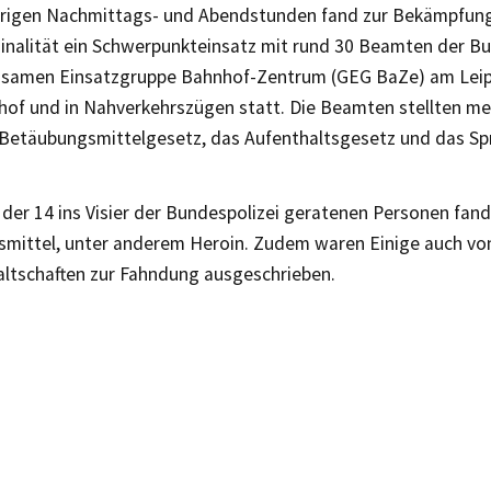
trigen Nachmittags- und Abendstunden fand zur Bekämpfun
inalität ein Schwerpunkteinsatz mit rund 30 Beamten der Bu
samen Einsatzgruppe Bahnhof-Zentrum (GEG BaZe) am Leip
of und in Nahverkehrszügen statt. Die Beamten stellten me
Betäubungsmittelgesetz, das Aufenthaltsgesetz und das Sp
 der 14 ins Visier der Bundespolizei geratenen Personen fa
mittel, unter anderem Heroin. Zudem waren Einige auch vo
ltschaften zur Fahndung ausgeschrieben.