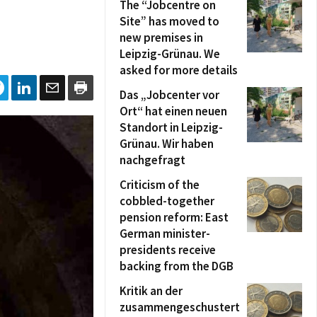
The “Jobcentre on
Site” has moved to
new premises in
Leipzig-Grünau. We
asked for more details
Das „Jobcenter vor
Ort“ hat einen neuen
Standort in Leipzig-
Grünau. Wir haben
nachgefragt
Criticism of the
cobbled-together
pension reform: East
German minister-
presidents receive
backing from the DGB
Kritik an der
zusammengeschustert