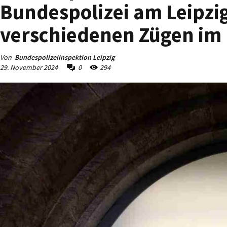
Bundespolizei am Leipzi
verschiedenen Zügen im
Von
Bundespolizeiinspektion Leipzig
29. November 2024
0
294