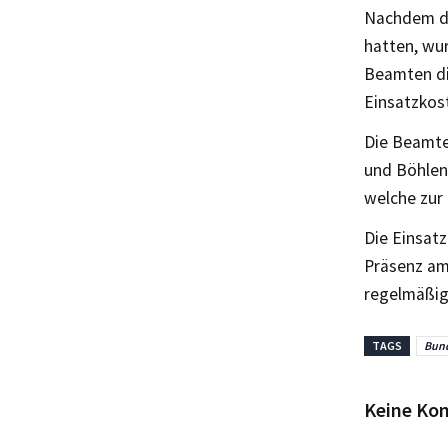
Nachdem di
hatten, wu
Beamten die
Einsatzkost
Die Beamte
und Böhlen
welche zur
Die Einsat
Präsenz am
regelmäßig
TAGS
Bund
Keine Ko