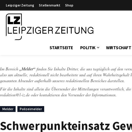
Leipziger Zeitung
Stellenmarkt
Shop
Leipziger Zeitung
STARTSEITE
POLITIK
WIRTSCHAFT
Im Bereich
„Melder“
finden Sie Inhalte Dritter, die uns tagtäglich auf den ver
also um aktuelle, redaktionell nicht bearbeitete und auf ihren Wahrheitsgehalt 
genannten Absender außerhalb unseres redaktionellen Bereiches darstellen.
Für die Inhalte sind allein die Übersender der Mitteilungen verantwortlich, di
redaktion@l-iz.de
oder kontaktieren den Versender der Informationen.
Melder
Polizeimelder
Schwerpunkteinsatz Gew