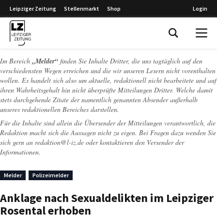
Leipziger Zeitung
Stellenmarkt
Shop
Login
Leipziger Zeitung
Im Bereich
„Melder“
finden Sie Inhalte Dritter, die uns tagtäglich auf den
verschiedensten Wegen erreichen und die wir unseren Lesern nicht vorenthalten
wollen. Es handelt sich also um aktuelle, redaktionell nicht bearbeitete und auf
ihren Wahrheitsgehalt hin nicht überprüfte Mitteilungen Dritter. Welche damit
stets durchgehende Zitate der namentlich genannten Absender außerhalb
unseres redaktionellen Bereiches darstellen.
Für die Inhalte sind allein die Übersender der Mitteilungen verantwortlich, die
Redaktion macht sich die Aussagen nicht zu eigen. Bei Fragen dazu wenden Sie
sich gern an
redaktion@l-iz.de
oder kontaktieren den Versender der
Informationen.
Melder
Polizeimelder
Anklage nach Sexualdelikten im Leipziger
Rosental erhoben